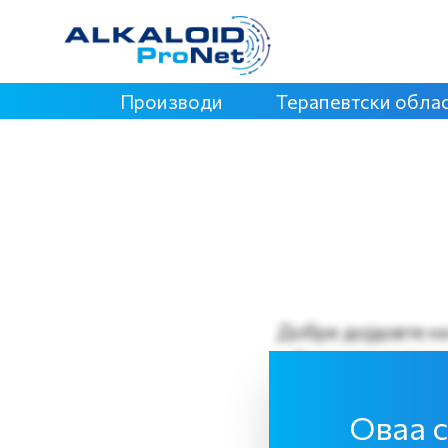
Производи
Терапевтски обла
Добре дојдовте на
За да пристапите
Оваа с