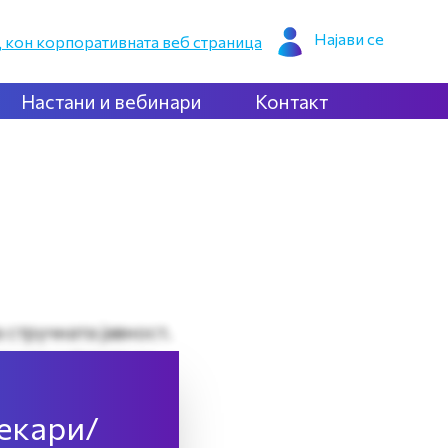
Најави се
 кон корпоративната веб страница
Настани и вебинари
Контакт
стручната јавност.
е или најавете се
лекари/