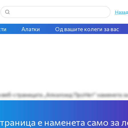
Назад
сти
Алатки
Од вашите колеги за вас
 веб-страницата „Алкалоид ПроНет“ наменета за 
 до нашите содржини, ве молиме регистрирајте с
траница е наменета само за 