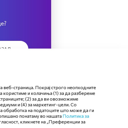
це?
НАЗАД
та веб-страница. Покрај строго неопходните
да користиме и колачиња (1) за да разбереме
страниците; (2) за да ви овозможиме
едиуми и (4) за маркетинг-цели. Со
тна обработка на податоците што може да ги
 опишано понатаму во нашата
Политика за
ПРИЈАВЕТЕ НЕСАКАНА РЕАКЦИЈА НА ЛЕК
огласност, кликнете на „Преференции за