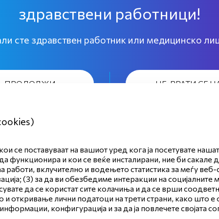
здравствени работници!
Регистрирај се
ли сте здравствен работник или медицинско ли
Најави се
А, ПРОДОЛЖИ
НЕ, ВРАТИ СЕ 
cookies)
ои се поставуваат на вашиот уред кога ја посетувате наша
да функционира и кои се веќе инсталирани, ние би сакале 
аа работи, вклучително и водењето статистика за меѓу веб-
ија; (3) за да ви обезбедиме интеракции на социјалните м
асувате да се користат сите колачиња и да се врши соодве
alkaloid.com.mk
 и откривање лични податоци на трети страни, како што е
 информации, конфигурација и за да ја повлечете својата с