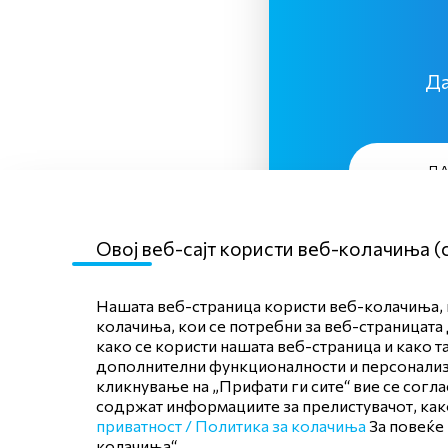
Да
Д
Овој веб-сајт користи веб-колачиња (
Нашата веб-страница користи веб-колачиња, к
колачиња, кои се потребни за веб-страницата 
како се користи нашата веб-страница и како т
дополнителни функционалности и персонализац
кликнување на „Прифати ги сите“ вие се согл
содржат информациите за прелистувачот, како
приватност /
Политика за колачиња
За повеќе
колачиња“.