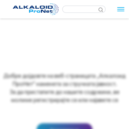
Добре дојдовте на веб-страницата „Алкалоид
ПроНет“ наменета за стручната јавност.
За да пристапите до нашите содржини, ве
молиме регистрирајте се или најавете се