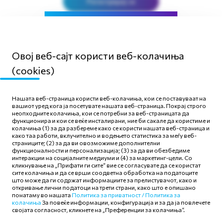
Регистрирај се
Оваа страница е наменета
само за лекари/здравствени
Овој веб-сајт користи веб-колачиња
Најави се
работници!
(cookies)
Дали сте здравствен работник или
медицинско лице?
Нашата веб-страница користи веб-колачиња, кои се поставуваат на
вашиот уред кога ја посетувате нашата веб-страница. Покрај строго
ДА, ПРОДОЛЖИ
неопходните колачиња, кои се потребни за веб-страницата да
функционира и кои се веќе инсталирани, ние би сакале да користиме и
колачиња (1) за да разбереме како се користи нашата веб-страница и
како таа работи, вклучително и водењето статистика за меѓу веб-
НЕ, ВРАТИ СЕ НАЗАД
страниците; (2) за да ви овозможиме дополнителни
функционалности и персонализација; (3) за да ви обезбедиме
интеракции на социјалните медиуми и (4) за маркетинг-цели. Со
кликнување на „Прифати ги сите“ вие се согласувате да се користат
сите колачиња и да се врши соодветна обработка на податоците
што може да ги содржат информациите за прелистувачот, како и
откривање лични податоци на трети страни, како што е опишано
понатаму во нашата
Политика за приватност /
Политика за
колачиња
За повеќе информации, конфигурација и за да ја повлечете
својата согласност, кликнете на „Преференции за колачиња“.
alkaloid.com.mk