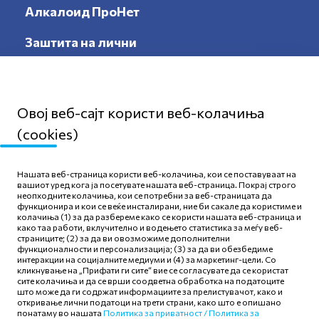
Алкалоид ПроНет
Заштита на лични
податоци
Овој веб-сајт користи веб-колачиња
(cookies)
Мапа на сајтот
Нашата веб-страница користи веб-колачиња, кои се поставуваат на
Политика за приватност
вашиот уред кога ја посетувате нашата веб-страница. Покрај строго
неопходните колачиња, кои се потребни за веб-страницата да
Правила и услови за
функционира и кои се веќе инсталирани, ние би сакале да користиме и
користење
колачиња (1) за да разбереме како се користи нашата веб-страница и
како таа работи, вклучително и водењето статистика за меѓу веб-
Политика за колачиња
страниците; (2) за да ви овозможиме дополнителни
функционалности и персонализација; (3) за да ви обезбедиме
интеракции на социјалните медиуми и (4) за маркетинг-цели. Со
кликнување на „Прифати ги сите“ вие се согласувате да се користат
сите колачиња и да се врши соодветна обработка на податоците
што може да ги содржат информациите за прелистувачот, како и
откривање лични податоци на трети страни, како што е опишано
Следете нè
понатаму во нашата
Политика за приватност /
Политика за