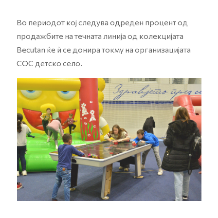
Во периодот кој следува одреден процент од
продажбите на течната линија од колекцијата
Becutan ќе ѝ се донира токму на организацијата
СОС детско село.