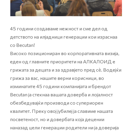
45 години создаваме нежност и сме дел од
детството на илјадници генерации кои израснаа
со Becutan!
Високо позициониран во корпоративната визија,
еден од главните приоритети на АЛКАЛОИД е
грижата за децата и за здравјето пред сѐ. Водејќи
грижа за вас, нашите верни корисници, во
изминатите 45 години компанијата и брендот
Becutan ја стекнаа вашата доверба и лојалност
обезбедувајќи производи со супериорен
квалитет. Преку овој јубилеј ја славиме нашата
посветеност, но и довербата која децении
наназад цели генерации родители ни ја доверија