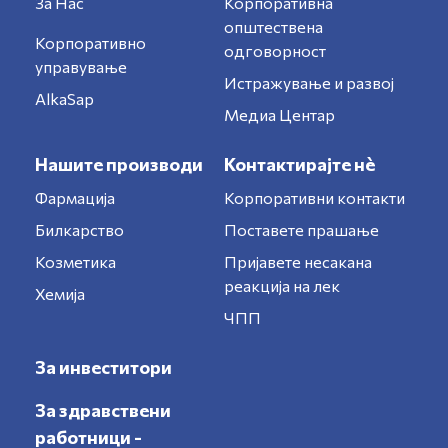
За Нас
Корпоративна
општествена
Корпоративно
одговорност
управување
Истражување и развој
AlkaSap
Медиа Центар
Нашите производи
Контактирајте нè
Фармација
Корпоративни контакти
Билкарство
Поставете прашање
Козметика
Пријавете несакана
реакција на лек
Хемија
ЧПП
За инвеститори
За здравствени
работници -