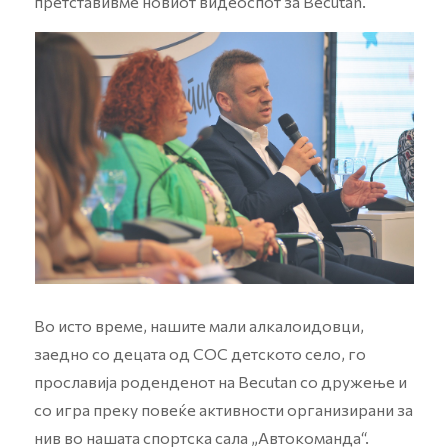
претставивме новиот видеоспот за Becutan.
Во исто време, нашите мали алкалоидовци,
заедно со децата од СОС детското село, го
прославија роденденот на Becutan со дружење и
со игра преку повеќе активности организирани за
нив во нашата спортска сала „Автокоманда“.