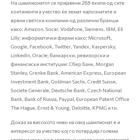
На шампионатот се пријавени 288 екипи од сите
континенти а учество ќе земат најпознатите и
врвни светски компании од различни бранши
како: Amazon, Socar, Vodafone, Siemens, IBM, Eli
Lilly; информатички фирми како: Microsoft,
Google, Facebook, Twitter, Yandex, Kaspersky,
LinkedIn, Oracle; банкарски, ревизорски и
финансиски институции: Сбер Банк, Morgan
Stanley, Grenke Bank, American Express, European
Investment Bank, Goldman Sachs, Credit Suisse,
Societe Generale, Deutsche Bank, Czech National
Bank, Bank of Russia, Paypal, European Patent Office
The Hague, Ernst & Young, Deloitte, KPMG и тн.
Доказ за високото ниво на овој шампионат е и
интересот за учество кој го потврдија големи
светски имиња од светот на шахот како светскиот