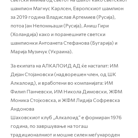
шампион Магнус Карлсен, Европскиот шампион
за 2019 година Владислав Артемиев (Русија),
потоа Јан Непомњаши (Русија), Аниш Гири
(Холандија) како и поранешните светски
шампионки Антоанета Стефанова (Бугарија) и
Марија Музичук (Украина).
За екипата на АЛКАЛОИД АД ќе настапат: ИМ
Дејан Стојановски (надворешен член, од ШК
Алкалоид), и вработени во компанијата: ИМ
Филип Панчевски, ИМ Никола Димовски, ЖФМ
Моника Стојковска, и ЖФМ Лидија Софревска
Андонова
Шаховскиот клуб „Алкалоид“ е формиран 1976
година, по завршување на тогаш
традиционалниот и мошне силен меѓународен