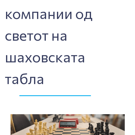
компании од
светот на
шаховската
табла