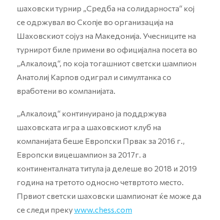
шаховски турнир „Средба на солидарноста“ кој
се одржувал во Скопје во организација на
Шаховскиот сојуз на Македонија. Учесниците на
турнирот биле примени во официјална посета во
„Алкалоид“, по која тогашниот светски шампион
Анатолиј Карпов одиграл и симултанка со
вработени во компанијата.
„Алкалоид“ континуирано ја поддржува
шаховската игра а шаховскиот клуб на
компанијата беше Европски Првак за 2016 г.,
Европски вицешампион за 2017г. а
континенталната титула ја делеше во 2018 и 2019
година на третото односно четвртото место.
Првиот светски шаховски шампионат ќе може да
се следи преку
www.chess.com