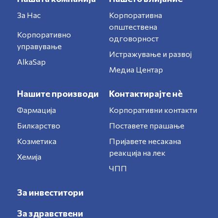
За Нас
Корпоративна
општествена
Корпоративно
одговорност
управување
Истражување и развој
AlkaSap
Медиа Центар
Нашите производи
Контактирајте нè
Фармација
Корпоративни контакти
Билкарство
Поставете прашање
Козметика
Пријавете несакана
реакција на лек
Хемија
ЧПП
За инвеститори
За здравствени