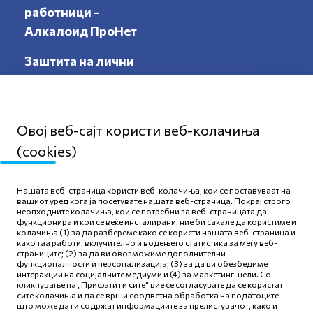
работници -
Алкалоид ПроНет
Заштита на лични
податоци
Овој веб-сајт користи веб-колачиња
(cookies)
Мапа на сајтот
Нашата веб-страница користи веб-колачиња, кои се поставуваат на
Политика за приватност
вашиот уред кога ја посетувате нашата веб-страница. Покрај строго
неопходните колачиња, кои се потребни за веб-страницата да
Правила и услови за
функционира и кои се веќе инсталирани, ние би сакале да користиме и
користење
колачиња (1) за да разбереме како се користи нашата веб-страница и
како таа работи, вклучително и водењето статистика за меѓу веб-
Политика за колачиња
страниците; (2) за да ви овозможиме дополнителни
функционалности и персонализација; (3) за да ви обезбедиме
интеракции на социјалните медиуми и (4) за маркетинг-цели. Со
кликнување на „Прифати ги сите“ вие се согласувате да се користат
сите колачиња и да се врши соодветна обработка на податоците
што може да ги содржат информациите за прелистувачот, како и