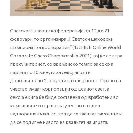
Светската шаховска федерација од 19 до 21
февруари го организира „I Светски шаховски
шампионат за корпорации“ (1st FIDE Online World
Corporate Chess Championship 2021) кој ќе се игра
преку интернет, со временско темпо за секоја
партија по 10 минути за секој играч и
дополнително 2 секунди за секој потег. Право на
учество имаат корпорации од целиот свет, а
секоја екипа ќе биде составена од вработени во
компаниите со право на учество на еден
надворешен член со цел да се засилат тимовите и
да се подигне нивото на квалитет на играта.