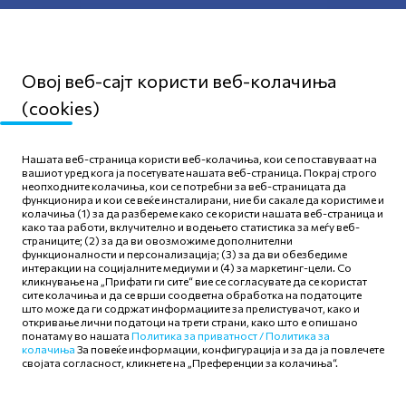
податоци
Овој веб-сајт користи веб-колачиња
(cookies)
Мапа на сајтот
Нашата веб-страница користи веб-колачиња, кои се поставуваат на
Политика за приватност
вашиот уред кога ја посетувате нашата веб-страница. Покрај строго
неопходните колачиња, кои се потребни за веб-страницата да
Правила и услови за
функционира и кои се веќе инсталирани, ние би сакале да користиме и
користење
колачиња (1) за да разбереме како се користи нашата веб-страница и
како таа работи, вклучително и водењето статистика за меѓу веб-
Политика за колачиња
страниците; (2) за да ви овозможиме дополнителни
функционалности и персонализација; (3) за да ви обезбедиме
интеракции на социјалните медиуми и (4) за маркетинг-цели. Со
кликнување на „Прифати ги сите“ вие се согласувате да се користат
сите колачиња и да се врши соодветна обработка на податоците
што може да ги содржат информациите за прелистувачот, како и
откривање лични податоци на трети страни, како што е опишано
Следете нè
понатаму во нашата
Политика за приватност /
Политика за
колачиња
За повеќе информации, конфигурација и за да ја повлечете
својата согласност, кликнете на „Преференции за колачиња“.