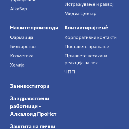
Истражување и развој
AlkaSap
Медиа Центар
Нашите производи
Контактирајте нè
Фармација
Корпоративни контакти
Билкарство
Поставете прашање
Козметика
Пријавете несакана
реакција на лек
Хемија
ЧПП
За инвеститори
За здравствени
работници -
Алкалоид ПроНет
Заштита на лични