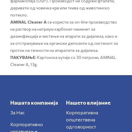
фармакопеја (USP). Производот не содржи фталати,
деривати од човечка крв или ткива од животинско
потекло.
AMINAL Cleaner А
се користи за on-line производство
на раствор на натриум карбонат наменет за
дезинфекција и чистење на апарати за дијализа, како и
за отстранување на органски депозити од системот за
проток на течности на апаратите за дијализа.
ПАКУВАЊЕ:
Картонска кутија со 30 патрони, AMINAL
Cleaner A, 13g.
Нашата компанија
Нашето влијание
За Нас
Корпоративна
општествена
Корпоративно
одговорност
управување