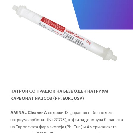
ПАТРОН СО ПРАШОК НА БЕЗВОДЕН НАТРИУМ
КАРБОНАТ NA2CO3 (PH. EUR., USP)
AMINAL Cleaner А
содржи 13 g прашок набезводен
натриум карбонат (Na2CO3), кој ги задоволува барањата
на Европската фармакопеја (Ph. Eur.) и Американската