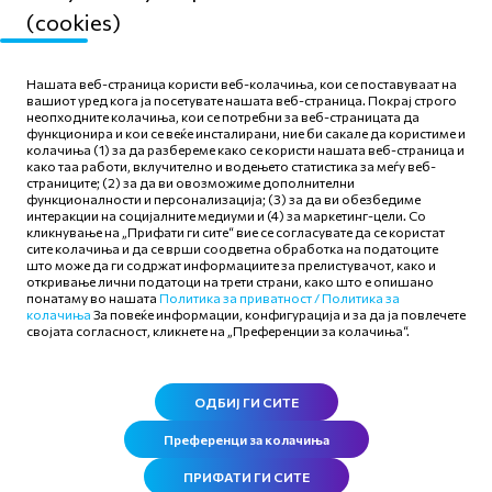
(cookies)
Мапа на сајтот
Нашата веб-страница користи веб-колачиња, кои се поставуваат на
Политика за приватност
вашиот уред кога ја посетувате нашата веб-страница. Покрај строго
неопходните колачиња, кои се потребни за веб-страницата да
Правила и услови за
функционира и кои се веќе инсталирани, ние би сакале да користиме и
користење
колачиња (1) за да разбереме како се користи нашата веб-страница и
како таа работи, вклучително и водењето статистика за меѓу веб-
Политика за колачиња
страниците; (2) за да ви овозможиме дополнителни
функционалности и персонализација; (3) за да ви обезбедиме
интеракции на социјалните медиуми и (4) за маркетинг-цели. Со
кликнување на „Прифати ги сите“ вие се согласувате да се користат
сите колачиња и да се врши соодветна обработка на податоците
што може да ги содржат информациите за прелистувачот, како и
откривање лични податоци на трети страни, како што е опишано
Следете нè
понатаму во нашата
Политика за приватност /
Политика за
колачиња
За повеќе информации, конфигурација и за да ја повлечете
својата согласност, кликнете на „Преференции за колачиња“.
ОДБИЈ ГИ СИТЕ
Преференци за колачиња
ПРИФАТИ ГИ СИТЕ
©
2026
.
Сите права се задржани