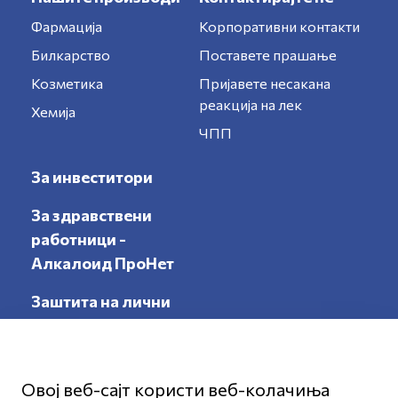
Фармација
Корпоративни контакти
Билкарство
Поставете прашање
Козметика
Пријавете несакана
реакција на лек
Хемија
ЧПП
За инвеститори
За здравствени
работници -
Алкалоид ПроНет
Заштита на лични
податоци
Овој веб-сајт користи веб-колачиња