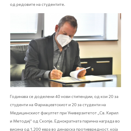
од редовите на студентите.
Годинава се доделени 40 нови стипендии, од кои 20 за
студенти на Фармацевтскиот и 20 за студенти на
Медицинскиот факултет при Универзитетот „Св. Кирил
и Методиј“ oд Скопје. Еднократната парична награда во
висина од 1.200 евра во денарска противвредност, која