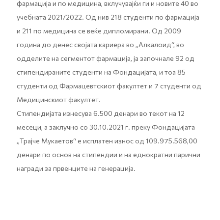
фармација и по медицина, вклучувајќи ги и новите 40 во
учебната 2021/2022. Од нив 218 студенти по фармација
и 211 по медицина се веќе дипломирани. Од 2009
година до денес својата кариера во „Алкалоид“, во
одделите на сегментот фармација, ја започнале 92 од
стипендираните студенти на Фондацијата, и тоа 85
студенти од Фармацевтскиот факултет и 7 студенти од
Медицинскиот факултет.
Стипендијата изнесува 6.500 денари во текот на 12
месеци, а заклучно со 30.10.2021 г. преку Фондацијата
„Трајче Мукаетов“ е исплатен износ од 109.975.568,00
денари по основ на стипендии и на еднократни парични
награди за првенците на генерација.