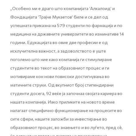
„Особено ми е драго што компанијата ‘Алкалоид’ и
Фондацијата ‘Трајче Мукаетов’ биле и се дел од
успешната приказна на 579 студенти по фармација и по
медицина на државните универзитети во изминативе 14
години. Едукацијата во овие две професии е од
исклучителна важност, а задоволството е уште
поголемо што ние како компанија ги стимулираме
студентите во текот на образовниот процес и ги
мотивираме кон нови повисоки достигнувања во
матичните струки. Од вкупниот број стипендирани
студенти досега, 92 веќе ја започнаа својата кариера во
нашата компанија. Иако приликите на новото време
налагаат специфично функционирање на процесите во
сите сфери, нашите заложби за инвестирање во
образовниот процес, во знаењето и во луѓето, пред сѐ,
ќе останат на врвот на листата на приоритети на