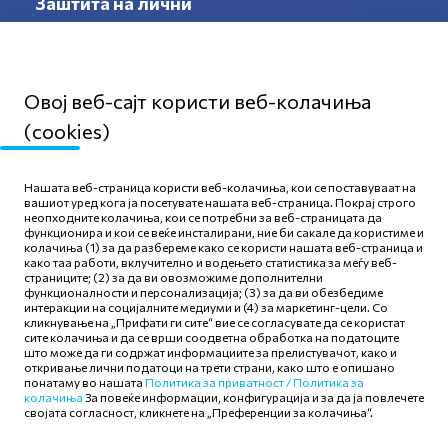
Заштита на лични
податоци
Овој веб-сајт користи веб-колачиња
(cookies)
Мапа на сајтот
Нашата веб-страница користи веб-колачиња, кои се поставуваат на
Политика за приватност
вашиот уред кога ја посетувате нашата веб-страница. Покрај строго
неопходните колачиња, кои се потребни за веб-страницата да
Правила и услови за
функционира и кои се веќе инсталирани, ние би сакале да користиме и
користење
колачиња (1) за да разбереме како се користи нашата веб-страница и
како таа работи, вклучително и водењето статистика за меѓу веб-
Политика за колачиња
страниците; (2) за да ви овозможиме дополнителни
функционалности и персонализација; (3) за да ви обезбедиме
интеракции на социјалните медиуми и (4) за маркетинг-цели. Со
кликнување на „Прифати ги сите“ вие се согласувате да се користат
сите колачиња и да се врши соодветна обработка на податоците
што може да ги содржат информациите за прелистувачот, како и
откривање лични податоци на трети страни, како што е опишано
Следете нè
понатаму во нашата
Политика за приватност /
Политика за
колачиња
За повеќе информации, конфигурација и за да ја повлечете
својата согласност, кликнете на „Преференции за колачиња“.