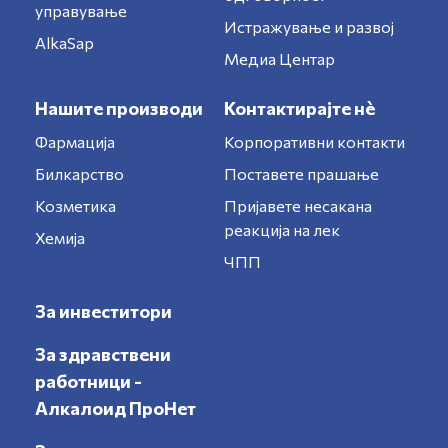
управување
Истражување и развој
AlkaSap
Медиа Центар
Нашите производи
Контактирајте нè
Фармација
Корпоративни контакти
Билкарство
Поставете прашање
Козметика
Пријавете несакана
реакција на лек
Хемија
ЧПП
За инвеститори
За здравствени
работници -
Алкалоид ПроНет