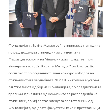
Фондацијата „Трајче Мукаетов“ четиринаесетта година
по ред доделува стипендии за студенти на
Фармацевтскиот и на Медицинскиот факултет при
Универзитетот „Св. Кирил и Методиј“ од Скопје. Во
согласност со објавениот јавен конкурс, изборот на
стипендистите за учебната 2021/2022 година е усвоен
од Управниот одбор на Фондацијата, по предложената
прелиминарна листа од комисиите за распределба на
стипендии, во чиј состав членуваа претставници од
Фондацијата, од двата факултети, како и претставници