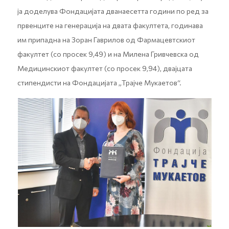
ја доделува Фондацијата дванаесетта години по ред за
првенците на генерација на двата факултета, годинава
им припадна на Зоран Гаврилов од Фармацевтскиот
факултет (со просек 9,49) и на Милена Гривчевска од
Медицинскиот факултет (со просек 9,94), двајцата
стипендисти на Фондацијата „Трајче Мукаетов“.