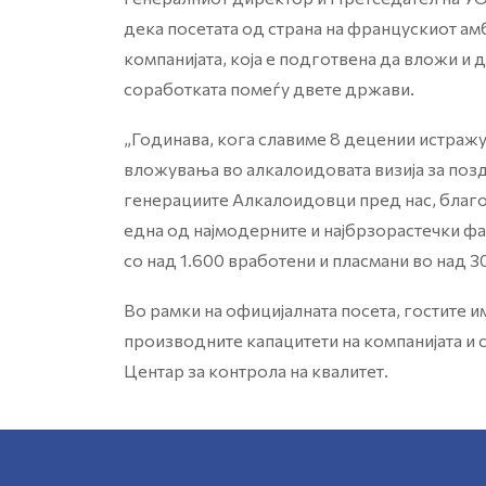
дека посетата од страна на францускиот ам
компанијата, која е подготвена да вложи и
соработката помеѓу двете држави.
„Годинава, кога славиме 8 децении истражу
вложувања во алкалоидовата визија за позд
генерациите Алкалоидовци пред нас, благо
една од најмодерните и најбрзорастечки ф
со над 1.600 вработени и пласмани во над 30
Во рамки на официјалната посета, гостите и
производните капацитети на компанијата и 
Центар за контрола на квалитет.