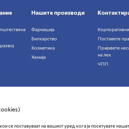
ание
Нашите производи
Контактира
општествена
Фармација
Корпоративни
Билкарство
Поставете п
развој
Козметика
Пријавете нес
на лек
Хемија
ЧПП
cookies)
ои се поставуваат на вашиот уред кога ја посетувате наша