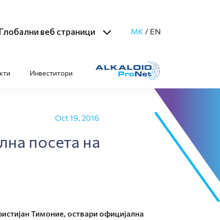
Глобални веб страници
MK
/
EN
кти
Инвеститори
Oct 19, 2016
лна посета на
ристијан Тимоние, оствари официјална