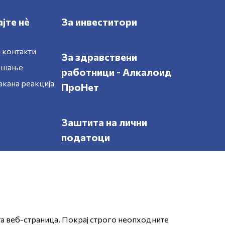
јте нè
За инвеститори
 контакти
За здравствени
рашање
работници - Алкалоид
акана реакција
ПроНет
Заштита на лични
податоци
Следете нè
та веб-страница. Покрај строго неопходните