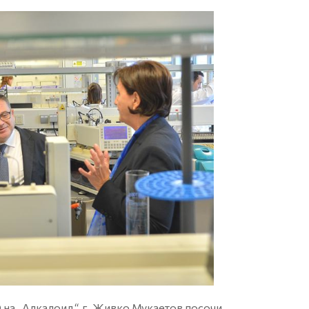
 на „Алкалоид“, г. Живко Мукаетов посочи