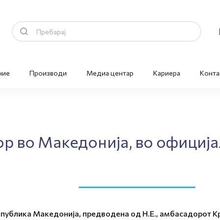
ние
Производи
Медиа центар
Кариера
Конта
 во Македонија, во официја
публика Македонија, предводена од Н.Е., амбасадорот К