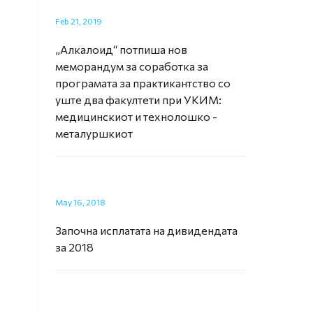
Feb 21, 2019
„Алкалоид“ потпиша нов
меморандум за соработка за
програмата за практикантство со
уште два факултети при УКИМ:
медицинскиот и технолошко -
металуршкиот
May 16, 2018
Започна исплатата на дивидендата
за 2018