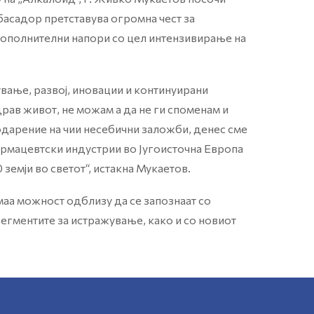
басадор претставува огромна чест за
 дополнителни напори со цел интензивирање на
вање, развој, иновации и континуирани
рав живот, не можам а да не ги споменам и
дарение на чии несебични заложби, денес сме
армацевтски индустрии во Југоисточна Европа
 земји во светот“, истакна Мукаетов.
маа можност одблизу да се запознаат со
сегментите за истражување, како и со новиот