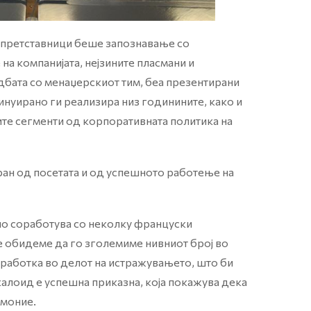
и претставници беше запознавање со
а компанијата, нејзините пласмани и
бата со менаџерскиот тим, беа презентирани
инуирано ги реализира низ годинините, како и
ите сегменти од корпоративната политика на
иран од посетата и од успешното работење на
о соработува со неколку француски
е обидеме да го зголемиме нивниот број во
работка во делот на истражувањето, што би
калоид е успешна приказна, која покажува дека
имоние.