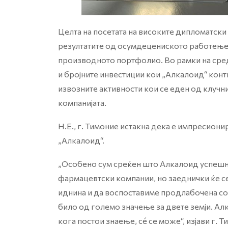
Целта на посетата на високите дипломатск
резултатите од осумдецениското работење н
производното портфолио. Во рамки на сред
и бројните инвестиции кои „Алкалоид“ конт
извозните активности кои се еден од клучн
компанијата.
Н.Е., г. Тимоние истакна дека е импресион
„Алкалоид“.
„Особено сум среќен што Алкалоид успешн
фармацевтски компании, но заеднички ќе с
иднина и да воспоставиме продлабочена со
било од големо значење за двете земји. Ал
кога постои знаење, сé се може“, изјави г. Т