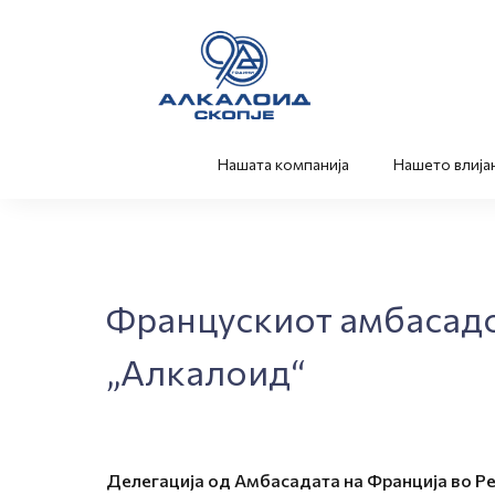
Нашата компанија
Нашето влија
Францускиот амбасадор
„Алкалоид“
Делегација од Амбасадата на Франција во Ре