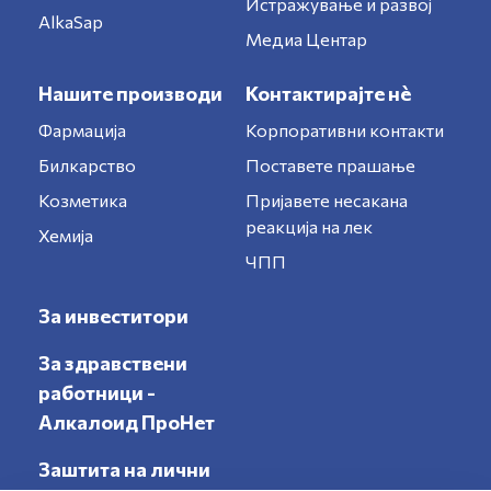
Истражување и развој
AlkaSap
Медиа Центар
Нашите производи
Контактирајте нè
Фармација
Корпоративни контакти
Билкарство
Поставете прашање
Козметика
Пријавете несакана
реакција на лек
Хемија
ЧПП
За инвеститори
За здравствени
работници -
Алкалоид ПроНет
Заштита на лични