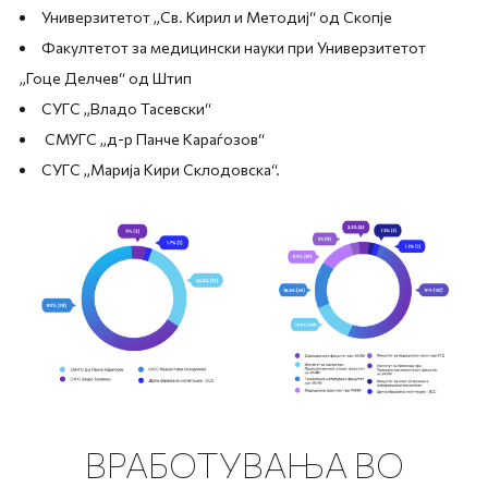
Универзитетот „Св. Кирил и Методиј“ од Скопје
Факултетот за медицински науки при Универзитетот
„Гоце Делчев“ од Штип
СУГС „Владо Тасевски“
СМУГС „д-р Панче Караѓозов“
СУГС „Марија Кири Склодовска“.
ВРАБОТУВАЊА ВО