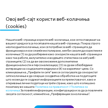
податоци
Овој веб-сајт користи веб-колачиња
(cookies)
Мапа на сајтот
Нашата веб-страница користи веб-колачиња, кои се поставуваат на
Политика за приватност
вашиот уред кога ја посетувате нашата веб-страница. Покрај строго
неопходните колачиња, кои се потребни за веб-страницата да
Правила и услови за
функционира и кои се веќе инсталирани, ние би сакале да користиме и
користење
колачиња (1) за да разбереме како се користи нашата веб-страница и
како таа работи, вклучително и водењето статистика за меѓу веб-
Политика за колачиња
страниците; (2) за да ви овозможиме дополнителни
функционалности и персонализација; (3) за да ви обезбедиме
интеракции на социјалните медиуми и (4) за маркетинг-цели. Со
кликнување на „Прифати ги сите“ вие се согласувате да се користат
сите колачиња и да се врши соодветна обработка на податоците
што може да ги содржат информациите за прелистувачот, како и
откривање лични податоци на трети страни, како што е опишано
Следете нè
понатаму во нашата
Политика за приватност /
Политика за
колачиња
За повеќе информации, конфигурација и за да ја повлечете
својата согласност, кликнете на „Преференции за колачиња“.