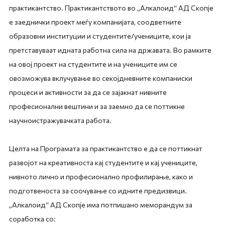
практикантство. Практикантството во „Алкалоид“ АД Скопје
е заеднички проект меѓу компанијата, соодветните
образовни институции и студентите/учениците, кои ја
претставуваат идната работна сила на државата. Во рамките
на овој проект на студентите и на учениците им се
овозможува вклучување во секојдневните компаниски
процеси и активности за да се зајакнат нивните
професионални вештини и за заемно да се поттикне
научноистражувачката работа.
Целта на Програмата за практикантство е да се поттикнат
развојот на креативноста кај студентите и кај учениците,
нивното лично и професионално профилирање, како и
подготвеноста за соочување со идните предизвици.
„Алкалоид“ АД Скопје има потпишано меморандум за
соработка со: