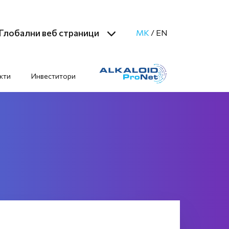
Глобални веб страници
MK
/
EN
кти
Инвеститори