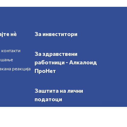
јте нè
За инвеститори
 контакти
За здравствени
рашање
работници - Алкалоид
акана реакција
ПроНет
Заштита на лични
податоци