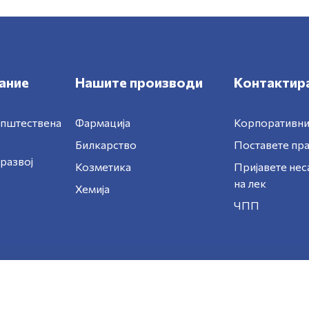
ание
Нашите производи
Контактира
општествена
Фармација
Корпоративни
Билкарство
Поставете п
развој
Козметика
Пријавете нес
на лек
Хемија
ЧПП