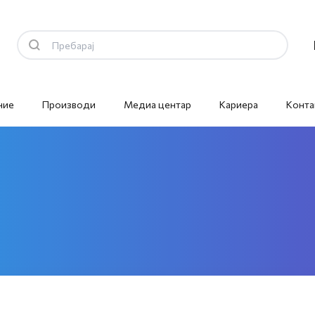
ние
Производи
Медиа центар
Кариера
Конта