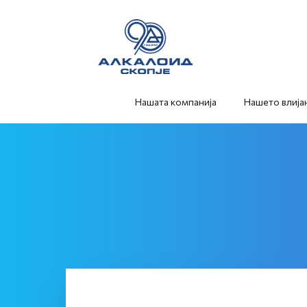
Нашата компанија
Нашето влија