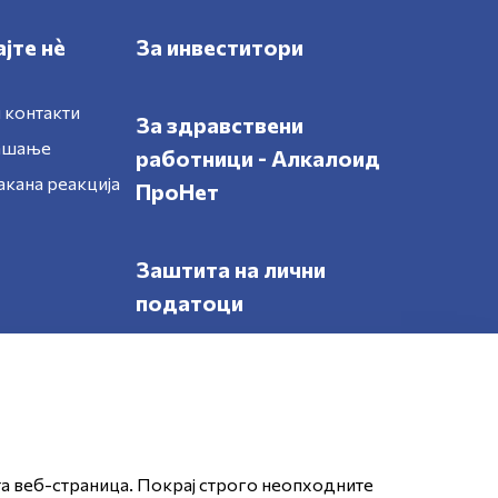
јте нè
За инвеститори
 контакти
За здравствени
рашање
работници - Алкалоид
акана реакција
ПроНет
Заштита на лични
податоци
Следете нè
та веб-страница. Покрај строго неопходните