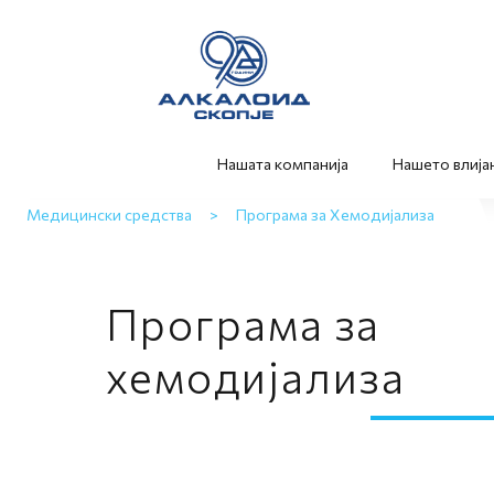
Нашата компанија
Нашето влија
Медицински средства
>
Програма за Хемодијализа
Програма за
хемодијализа