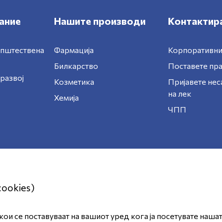
ание
Нашите производи
Контактира
општествена
Фармација
Корпоративни
Билкарство
Поставете п
развој
Козметика
Пријавете нес
на лек
Хемија
ЧПП
cookies)
ои се поставуваат на вашиот уред кога ја посетувате наша