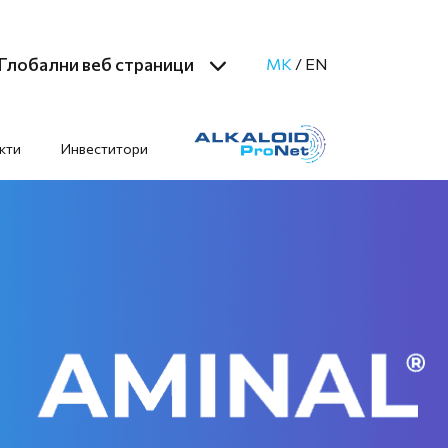
Глобални веб страници
MK
/
EN
кти
Инвеститори