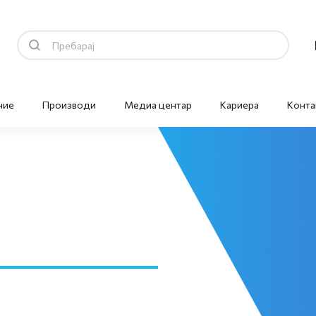
ние
Производи
Медиа центар
Кариера
Конта