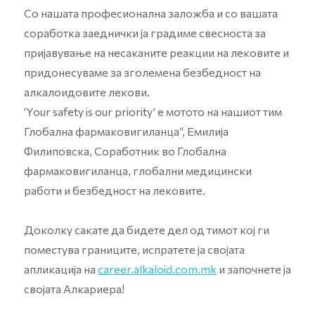
Со нашата професионална заложба и со вашата
соработка заеднички ја градиме свесноста за
пријавување на несаканите реакции на лековите и
придонесуваме за зголемена безбедност на
алкалоидовите лекови.
‘Your safety is our priority’ е мотото на нашиот тим
Глобална фармаковигиланца“, Емилија
Филиповска, Соработник во Глобална
фармаковигиланца, глобални медицински
работи и безбедност на лековите.
Доколку сакате да бидете дел од тимот кој ги
поместува границите, испратете ја својата
апликација на
career.alkaloid.com.mk
и започнете ја
својата Алкариера!