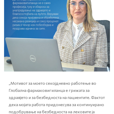
„Mотивот за моето секојдневно работење во
Глобална фармаковигиланца е грижата за
здравјето и за безбедноста на пациентите. Фактот
дека мојата работа придонесува за континуирано
подобрување на безбедноста на лековите ја