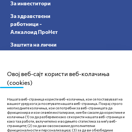
За инвеститори
За здравствени
работници -
Алкалоид ПроНет
Заштита на лични
податоци
Овој веб-сајт користи веб-колачиња
(cookies)
Мапа на сајтот
Нашата веб-страница користи веб-колачиња, кои се поставуваат на
Политика за приватност
вашиот уред кога ја посетувате нашата веб-страница. Покрај строго
неопходните колачиња, кои се потребни за веб-страницата да
Правила и услови за
функционира и кои се веќе инсталирани, ние би сакале да користиме и
користење
колачиња (1) за да разбереме како се користи нашата веб-страница и
како таа работи, вклучително и водењето статистика за меѓу веб-
Политика за колачиња
страниците; (2) за да ви овозможиме дополнителни
функционалности и персонализација; (3) за да ви обезбедиме