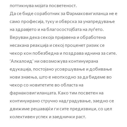
поттикнува мојата посветеност.
Да се биде соработник за Фармаковигиланца не е
само професија, туку и обврска за унапредување
на здравјето и на благосостојбата на луѓето.
Верувам дека секоја пријавена и обработена
несакана реакција и секој проценет ризик се
чекор кон побезбедна и поздрава иднина за сите.
’Алкалоид’ ни овозможува континуирана
едукација, постојано усовршување и добивање
нови знаења, што е неопходно за да бидеме во
чекор со новитетите во областа на
фармаковигиланцата. Како тим посветен на
континуирано стручно надградување, заедно се
движиме решавајќи ги сите предизвици, со цел
колективен успех и заеднички раст.