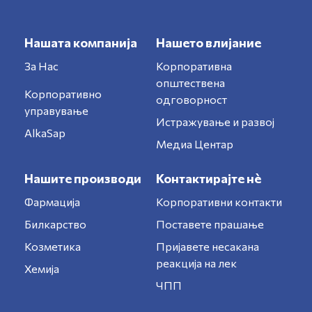
Нашата компанија
Нашето влијание
За Нас
Корпоративна
општествена
Корпоративно
одговорност
управување
Истражување и развој
AlkaSap
Медиа Центар
Нашите производи
Контактирајте нè
Фармација
Корпоративни контакти
Билкарство
Поставете прашање
Козметика
Пријавете несакана
реакција на лек
Хемија
ЧПП