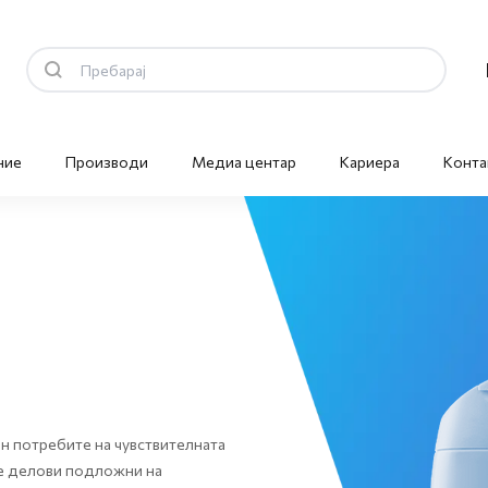
ние
Производи
Медиа центар
Кариера
Конта
н потребите на чувствителната
ите делови подложни на