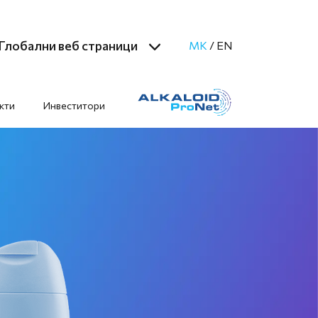
Глобални веб страници
MK
/
EN
кти
Инвеститори