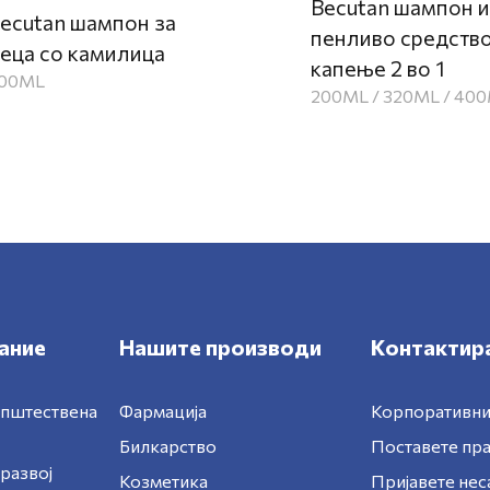
Becutan шампон и
ecutan шампон за
пенливо срeдство
еца со камилица
капење 2 во 1
00ML
200ML / 320ML / 40
ание
Нашите производи
Контактира
општествена
Фармација
Корпоративни
Билкарство
Поставете п
развој
Козметика
Пријавете нес