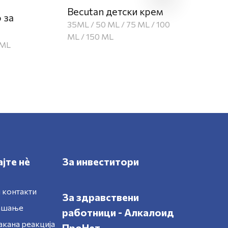
B
Becutan детски крем
 за
де
35ML / 50 ML / 75 ML / 100
о
ML / 150 ML
0ML
5
јте нè
За инвеститори
 контакти
За здравствени
рашање
работници - Алкалоид
акана реакција
ПроНет