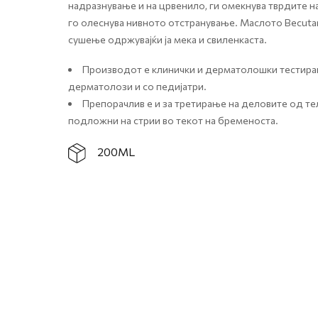
надразнување и на црвенило, ги омекнува тврдите н
го олеснува нивното отстранување. Маслото Becutan
сушење одржувајќи ја мека и свиленкаста.
Производот е клинички и дерматолошки тестиран
дерматолози и со педијатри.
Препорачлив е и за третирање на деловите од те
подложни на стрии во текот на бременоста.
200ML