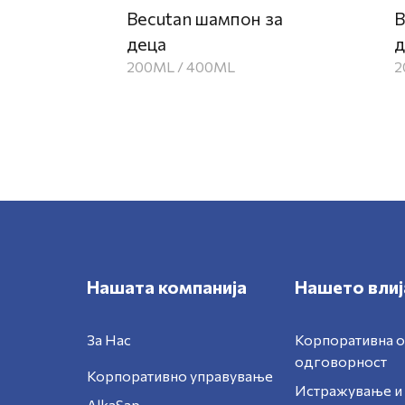
Becutan шампон за
B
деца
д
200ML / 400ML
2
Нашата компанија
Нашето влиј
За Нас
Корпоративна 
одговорност
Корпоративно управување
Истражување и 
AlkaSap