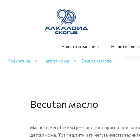
Нашата компанија
Нашето влија
Козметика
>
Нега за кожа
>
Becutan масло
Becutan масло
Mаслото Becutan има pH-вредност приспособена ко
детска кожа. Тоа ги штити и ги негува чувствителн