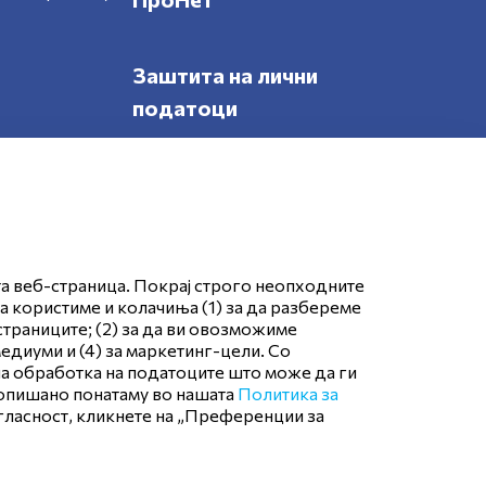
Заштита на лични
податоци
Следете нè
та веб-страница. Покрај строго неопходните
да користиме и колачиња (1) за да разбереме
страниците; (2) за да ви овозможиме
едиуми и (4) за маркетинг-цели. Со
тна обработка на податоците што може да ги
 опишано понатаму во нашата
Политика за
огласност, кликнете на „Преференции за