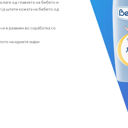
аслаги од главчето на бебето и
 ја штити кожата на бебето од
 и е развиен во соработка со
лото на идните мајки