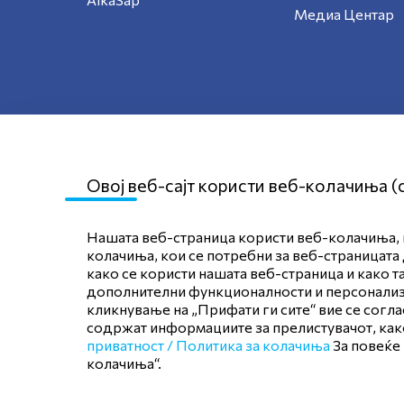
Медиа Центар
Овој веб-сајт користи веб-колачиња (
Нашата веб-страница користи веб-колачиња, к
Мапа на сајтот
Политика за приват
колачиња, кои се потребни за веб-страницата 
како се користи нашата веб-страница и како т
Политика
дополнителни функционалности и персонализац
кликнување на „Прифати ги сите“ вие се согл
содржат информациите за прелистувачот, како
приватност /
Политика за колачиња
За повеќе
колачиња“.