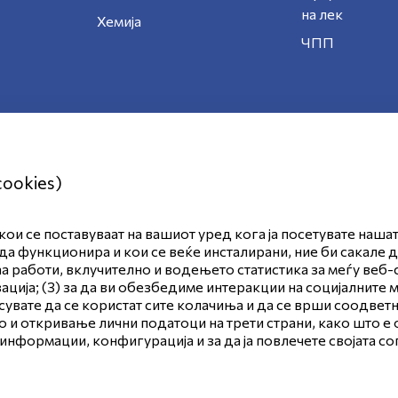
на лек
Хемија
ЧПП
cookies)
ои се поставуваат на вашиот уред кога ја посетувате наша
ност
Правила и услови за користење
да функционира и кои се веќе инсталирани, ние би сакале 
аа работи, вклучително и водењето статистика за меѓу веб-
 за колачиња
ија; (3) за да ви обезбедиме интеракции на социјалните м
асувате да се користат сите колачиња и да се врши соодве
 и откривање лични податоци на трети страни, како што е
 информации, конфигурација и за да ја повлечете својата с