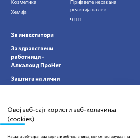
Козметика
Пријавете несакана
реакција на лек
Хемија
ЧПП
За инвеститори
За здравствени
работници -
Алкалоид ПроНет
Заштита на лични
податоци
Овој веб-сајт користи веб-колачиња
(cookies)
Мапа на сајтот
Нашата веб-страница користи веб-колачиња, кои се поставуваат на
Политика за приватност