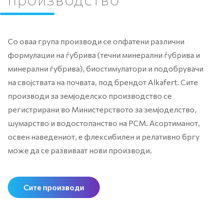
Со оваа група производи се опфатени различни
формулации на ѓубрива (течни минерални ѓубрива и
минерални ѓубрива), биостимулатори и подобрувачи
на својствата на почвата, под брендот Alkafert. Сите
производи за земјоделско производство се
регистрирани во Министерството за земјоделство,
шумарство и водостопанство на РСМ. Асортиманот,
освен наведениот, е флексибилен и релативно бргу
може да се развиваат нови производи.
Сите производи