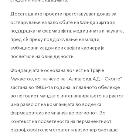
Досегашните проекти претставуваат доказ за
остварување на заложбите на Фондацијата за
поддршка на фармацијата, медицината и науката,
пред сѐ преку поддржување на млади,
амбициозни кадри кои својата кариера ја
посветиле на овие дејности.
Фондацијата е основана во чест на Трајче
Мукаетов, кој на чело на „Алкалоид АД – Скопје“
застана во 1985-та година, а главното обележје
во неговиот мандат е интензивирањето на растот
и на развојот на компанијата во водечка
фармацевтска компанија во регионот. Во
контекст на посветеноста на перманентниот
развој, овој голем стратег и визионер сметаше