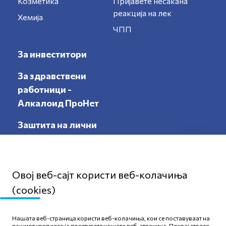
Козметика
Пријавете несакана
реакција на лек
Хемија
ЧПП
За инвеститори
За здравствени
работници -
Алкалоид ПроНет
Заштита на лични
податоци
Овој веб-сајт користи веб-колачиња
(cookies)
Мапа на сајтот
Нашата веб-страница користи веб-колачиња, кои се поставуваат на
Политика за приватност
вашиот уред кога ја посетувате нашата веб-страница. Покрај строго