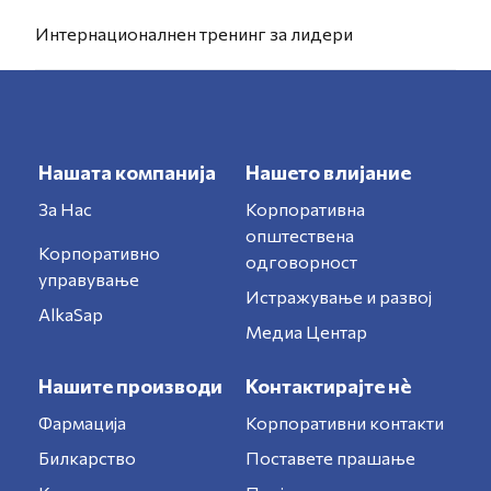
Интернационалнeн тренинг за лидери
Нашата компанија
Нашето влијание
За Нас
Корпоративна
општествена
Корпоративно
одговорност
управување
Истражување и развој
AlkaSap
Медиа Центар
Нашите производи
Контактирајте нè
Фармација
Корпоративни контакти
Билкарство
Поставете прашање