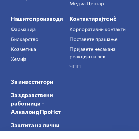
Медиа Центар
Нашите производи
Контактирајте нè
Фармација
Корпоративни контакти
Билкарство
Поставете прашање
Козметика
Пријавете несакана
реакција на лек
Хемија
ЧПП
За инвеститори
За здравствени
работници -
Алкалоид ПроНет
Заштита на лични
податоци