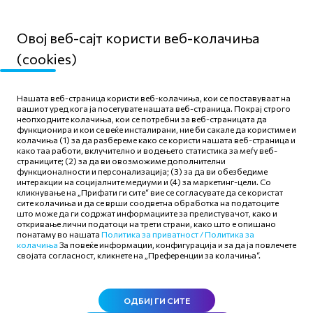
Овој веб-сајт користи веб-колачиња
(cookies)
Мапа на сајтот
Нашата веб-страница користи веб-колачиња, кои се поставуваат на
Политика за приватност
вашиот уред кога ја посетувате нашата веб-страница. Покрај строго
неопходните колачиња, кои се потребни за веб-страницата да
Правила и услови за
функционира и кои се веќе инсталирани, ние би сакале да користиме и
користење
колачиња (1) за да разбереме како се користи нашата веб-страница и
како таа работи, вклучително и водењето статистика за меѓу веб-
Политика за колачиња
страниците; (2) за да ви овозможиме дополнителни
функционалности и персонализација; (3) за да ви обезбедиме
интеракции на социјалните медиуми и (4) за маркетинг-цели. Со
кликнување на „Прифати ги сите“ вие се согласувате да се користат
сите колачиња и да се врши соодветна обработка на податоците
што може да ги содржат информациите за прелистувачот, како и
откривање лични податоци на трети страни, како што е опишано
Следете нè
понатаму во нашата
Политика за приватност /
Политика за
колачиња
За повеќе информации, конфигурација и за да ја повлечете
својата согласност, кликнете на „Преференции за колачиња“.
ОДБИЈ ГИ СИТЕ