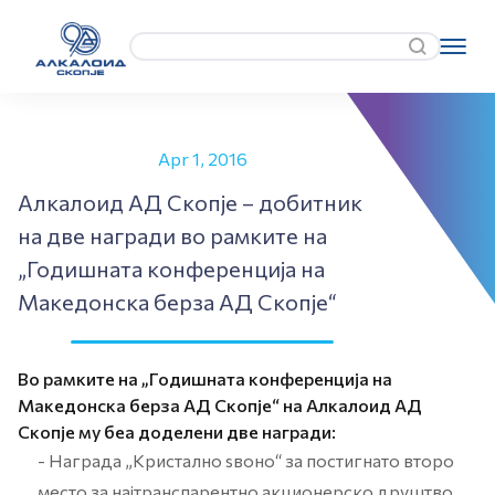
Apr 1, 2016
Алкалоид АД Скопје – добитник
на две награди во рамките на
„Годишната конференција на
Македонска берза АД Скопје“
Во рамките на „Годишната конференција на
Македонска берза АД Скопје“ на Алкалоид АД
Скопје му беа доделени две награди:
- Награда „Кристално ѕвоно“ за постигнато второ
место за најтранспарентно акционерско друштво