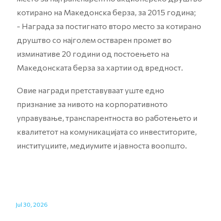
котирано на Македонска берза, за 2015 година;
- Награда за постигнато второ место за котирано
друштво со најголем остварен промет во
изминативе 20 години од постоењето на
Македонската берза за хартии од вредност.
Овие награди претставуваат уште едно
признание за нивото на корпоративното
управување, транспарентноста во работењето и
квалитетот на комуникацијата со инвеститорите,
институциите, медиумите и јавноста воопшто.
Jul 30, 2026