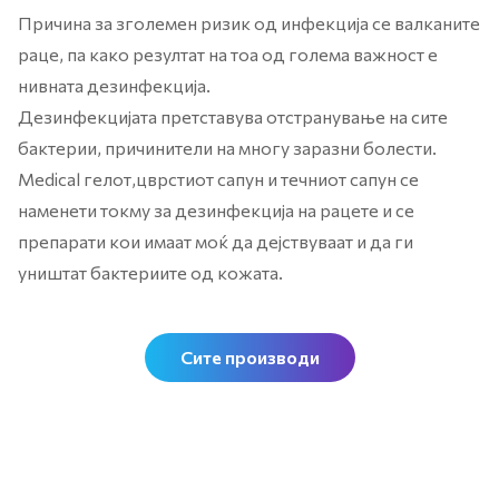
Причина за зголемен ризик од инфекција се валканите
раце, па како резултат на тоа од голема важност е
нивната дезинфекција.
Дезинфекцијата претставува отстранување на сите
бактерии, причинители на многу заразни болести.
Medical гелот,цврстиот сапун и течниот сапун се
наменети токму за дезинфекција на рацете и се
препарати кои имаат моќ да дејствуваат и да ги
уништат бактериите од кожата.
Сите производи