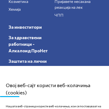
Козметика
Пријавете несакана
реакција на лек
Хемија
ЧПП
За инвеститори
За здравствени
работници -
Алкалоид ПроНет
Заштита на лични
податоци
Овој веб-сајт користи веб-колачиња
(cookies)
Мапа на сајтот
Нашата веб-страница користи веб-колачиња, кои се поставуваат на
Политика за приватност