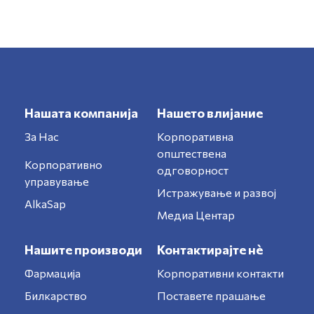
Нашата компанија
Нашето влијание
За Нас
Корпоративна
општествена
Корпоративно
одговорност
управување
Истражување и развој
AlkaSap
Медиа Центар
Нашите производи
Контактирајте нè
Фармација
Корпоративни контакти
Билкарство
Поставете прашање