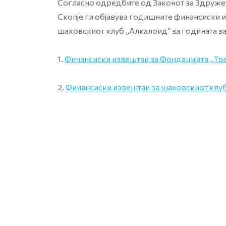
Согласно одредбите од Законот за Здруж
Скопје ги објавува годишните финансиски и
шаховскиот клуб „Алкалоид“ за годината з
Финансиски извештаи за Фондацијата „Тр
2.
Финансиски извештаи за шаховскиот клу