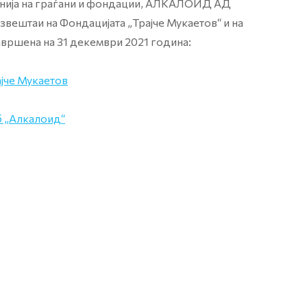
енија на граѓани и фондации, АЛКАЛОИД АД
звештаи на Фондацијата „Трајче Мукаетов“ и на
авршена на 31 декември 2021 година:
ајче Мукаетов
б „Алкалоид“