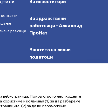
јте нè
За инвеститори
 контакти
За здравствени
рашање
работници - Алкалоид
акана реакција
ПроНет
Заштита на лични
податоци
Следете нè
та веб-страница. Покрај строго неопходните
да користиме и колачиња (1) за да разбереме
страниците; (2) за да ви овозможиме