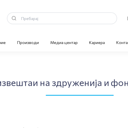
ние
Производи
Медиа центар
Кариера
Конта
звештаи на здруженија и фо