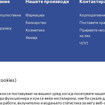
ание
Нашите производи
Контактира
општествена
Фармација
Корпоративни
Билкарство
Поставете п
развој
Козметика
Пријавете нес
на лек
Хемија
ЧПП
cookies)
ои се поставуваат на вашиот уред кога ја посетувате наша
ност
Правила и услови за користење
да функционира и кои се веќе инсталирани, ние би сакале 
аа работи, вклучително и водењето статистика за меѓу веб-