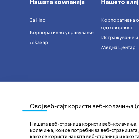
Нашата компанија
Нашето влиј
За Нас
Корпоративна 
одговорност
Корпоративно управување
Истражување и 
AlkaSap
Медиа Центар
Овој веб-сајт користи веб-колачиња (
Нашата веб-страница користи веб-колачиња, к
Мапа на сајтот
Политика за приват
колачиња, кои се потребни за веб-страницата 
како се користи нашата веб-страница и како т