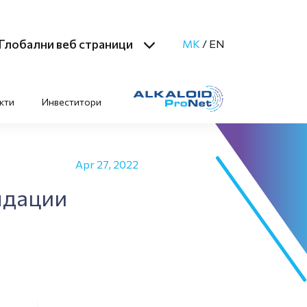
Глобални веб страници
MK
/
EN
кти
Инвеститори
Apr 27, 2022
ндации