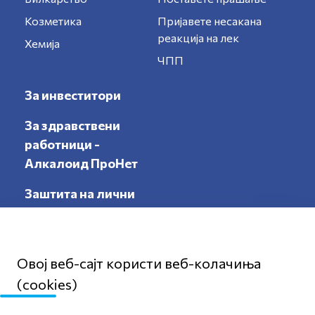
Козметика
Пријавете несакана
реакција на лек
Хемија
ЧПП
За инвеститори
За здравствени
работници -
Алкалоид ПроНет
Заштита на лични
податоци
Овој веб-сајт користи веб-колачиња
(cookies)
Мапа на сајтот