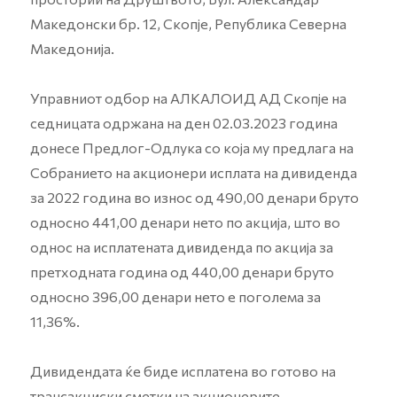
Македонски бр. 12, Скопје, Република Северна
Македонија.
Управниот одбор на АЛКАЛОИД АД Скопје на
седницата одржана на ден 02.03.2023 година
донесе Предлог-Одлука со која му предлага на
Собранието на акционери исплата на дивиденда
за 2022 година во износ од 490,00 денари бруто
односно 441,00 денари нето по акција, што во
однос на исплатената дивиденда по акција за
претходната година од 440,00 денари бруто
односно 396,00 денари нето е поголема за
11,36%.
Дивидендата ќе биде исплатена во готово на
трансакциски сметки на акционерите.