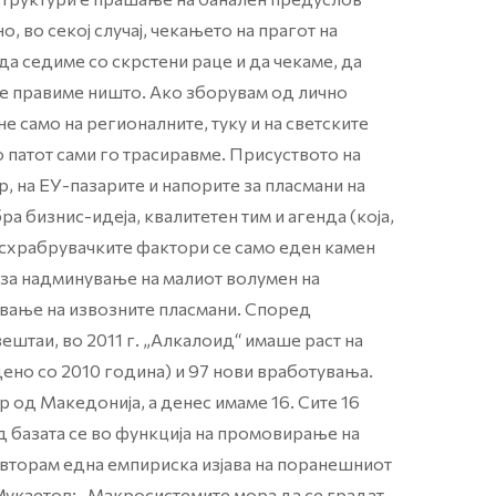
, во секој случај, чекањето на прагот на
 да седиме со скрстени раце и да чекаме, да
 не правиме ништо. Ако зборувам од лично
е само на регионалните, туку и на светските
но патот сами го трасиравме. Присуството на
, на ЕУ-пазарите и напорите за пласмани на
а бизнис-идеја, квалитетен тим и агенда (која,
обесхрабрувачките фактори се само еден камен
а за надминување на малиот волумен на
вање на извозните пласмани. Според
штаи, во 2011 г. „Алкалоид“ имаше раст на
но со 2010 година) и 97 нови вработувања.
 од Македонија, а денес имаме 16. Сите 16
 базата се во функција на промовирање на
повторам една емпириска изјава на поранешниот
Мукаетов: „Макросистемите мора да се градат