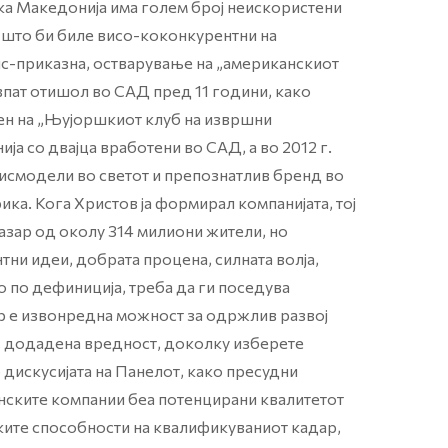
ка Македонија има голем број неискористени
 што би биле висо-коконкурентни на
ис-приказна, остварување на „американскиот
рвпат отишол во САД пред 11 години, како
лен на „Њујоршкиот клуб на извршни
ја со двајца вработени во САД, а во 2012 г.
исмодели во светот и препознатлив бренд во
ика. Кога Христов ја формирал компанијата, тој
пазар од околу 314 милиони жители, но
тни идеи, добрата процена, силната волја,
о по дефиниција, треба да ги поседува
р е извонредна можност за одржлив развој
, додадена вредност, доколку изберете
о дискусијата на Панелот, како пресудни
нските компании беа потенцирани квалитетот
ките способности на квалификуваниот кадар,