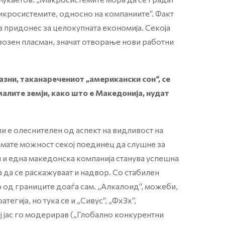
икросистемите, односно на компаниите“. Факт
в придонес за целокупната економија. Секоја
звозен пласман, значат отворање нови работни
зни, таканаречениот „американски сон“, се
малите земји, како што е Македонија, нудат
и е олеснителен од аспект на видливост на
имате можност секој поединец да слушне за
 и една македонска компанија станува успешна
 да се раскажуваат и надвор. Со стабилен
 од границите доаѓа сам. „Алкалоид“, можеби,
егија, но тука се и „Сивус“, „Фх3х“,
ј јас го модерирав („Глобално конкурентни