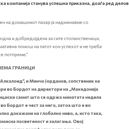
ка компанија станува успешна приказна, доаѓа ред делов
ен на домашниот пазар ја надминавме со
одна и добредојдена за сите стопанственици,
имативна помош на патот кон успехот и не треба
се потпреме.“
НЕМА ГРАНИЦИ
Алкалоид“, и Минчо Јорданов, сопственик на
ери во Бордот на директори на „Македонија
тициски самит што се одржа минатата недела
о Бордот е чест за него, затоа што е во
но докажани на глобално ниво, а, исто така,
омисна посветеност и залагања. Овој