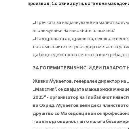
производ. Со овие адути, кога една македонс
„Пречката за надминување на малиот волум
зголемување на извозните пласмани.“
„Поддршката од државата, секако, е неопх
но компаниите не треба да ја сметаат за улт
да биде единствено нешто на кое треба да 
ЗА ГОЛЕМИТЕ БИЗНИС-ИДЕИ ПАЗАРОТ 
Живко Мукаетов, генерален директор на „
„Макстил“, се двајцата македонски менаџ
2025“ - организатор на Глобалниот инвес
во Охрид. Мукаетов вели дека членството в
друштво со Македонци кои се професионал
тоа е и одговорност што налага бескомпр