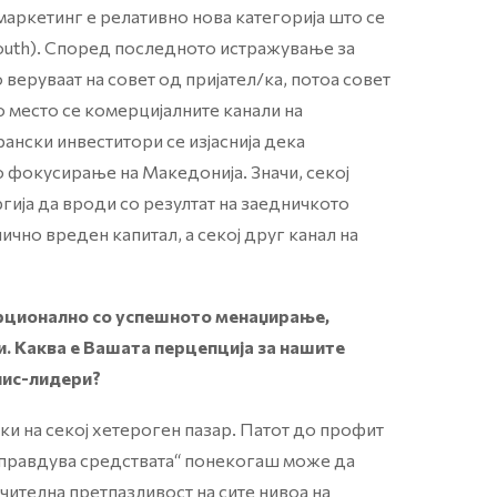
маркетинг е релативно нова категорија што се
outh). Според последното истражување за
 веруваат на совет од пријател/ка, потоа совет
о место се комерцијалните канали на
ански инвеститори се изјаснија дека
о фокусирање на Македонија. Значи, секој
ргија да вроди со резултат на заедничкото
лично вреден капитал, а секој друг канал на
рционално со успешното менаџирање,
ги. Каква е Вашата перцепција за нашите
нис-лидери?
ки на секој хетероген пазар. Патот до профит
 оправдува средствата“ понекогаш може да
чителна претпазливост на сите нивоа на