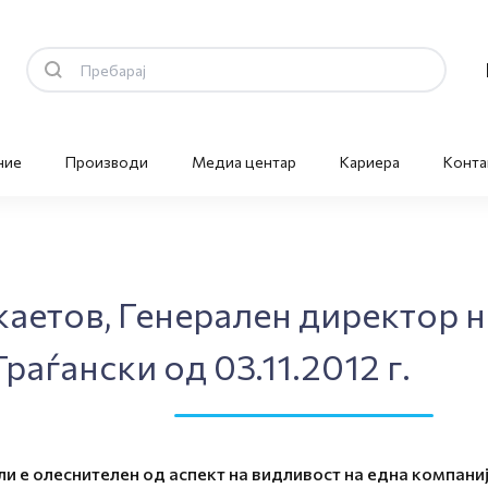
ние
Производи
Медиа центар
Кариера
Конта
аетов, Генерален директор 
раѓански од 03.11.2012 г.
и е олеснителен од аспект на видливост на една компаниј