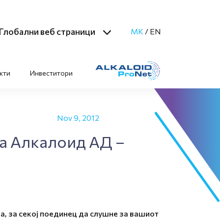
Глобални веб страници
MK
/
EN
кти
Инвеститори
Nov 9, 2012
на Алкалоид АД –
а, за секој поединец да слушне за вашиот