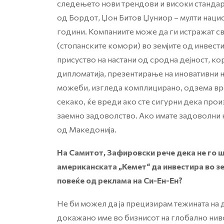
следењето нови трендови и високи стандард
од Бордот, Џон Битов Џуниор – мулти нацио
години. Компаниите може да ги истражат с
(стопанските комори) во земјите од инвести
присуство на настани од сродна дејност, к
дипломатија, презентирање на иновативни н
можеби, изгледа комплицирано, одзема врем
секако, ќе вреди ако сте сигурни дека прои
заемно задоволство. Ако имате задоволни 
од Македонија.
На Самитот, Зафировски рече дека не го ш
американската „Кемет“ да инвестира во з
повеќе од реклама на Си-Ен-Ен?
Не би можел да ја прецизирам тежината на д
докажано име во бизнисот на глобално ниво 