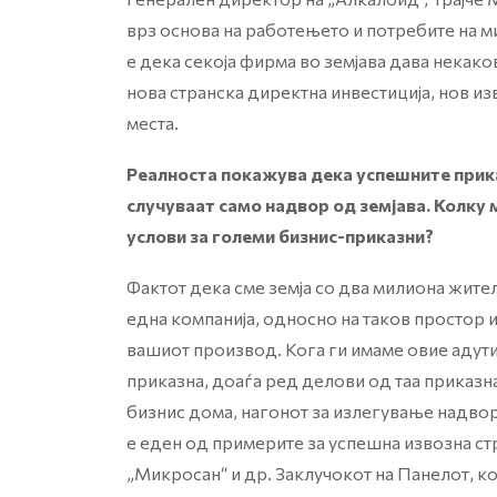
врз основа на работењето и потребите на м
е дека секоја фирма во земјава дава некако
нова странска директна инвестиција, нов и
места.
Реалноста покажува дека успешните прика
случуваат само надвор од земјава. Колку 
услови за големи бизнис-приказни?
Фактот дека сме земја со два милиона жител
една компанија, односно на таков простор 
вашиот производ. Кога ги имаме овие адути
приказна, доаѓа ред делови од таа приказна
бизнис дома, нагонот за излегување надвор
е еден од примерите за успешна извозна страт
„Микросан“ и др. Заклучокот на Панелот, ко