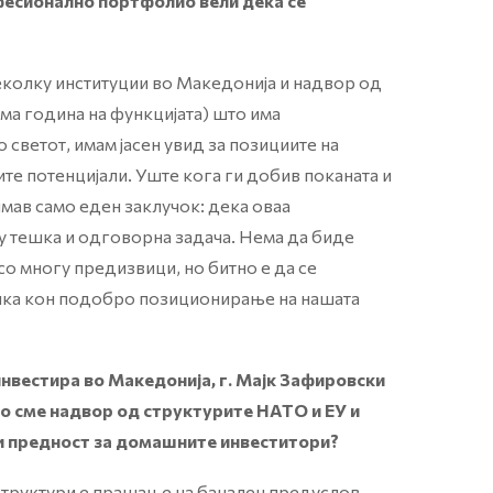
есионално портфолио вели дека се
еколку институции во Македонија и надвор од
дма година на функцијата) што има
 светот, имам јасен увид за позициите на
те потенцијали. Уште кога ги добив поканата и
имав само еден заклучок: дека оваа
у тешка и одговорна задача. Нема да биде
 со многу предизвици, но битно е да се
лика кон подобро позиционирање на нашата
нвестира во Македонија, г. Мајк Зафировски
то сме надвор од структурите НАТО и ЕУ и
ли предност за домашните инвеститори?
структури е прашање на банален предуслов