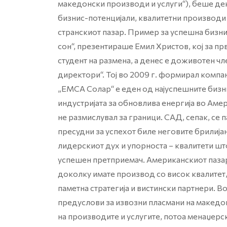
македонски производи и услуги“), беше де
бизнис-потенцијали, квалитетни производи
странскиот пазар. Пример за успешна бизн
сон“, презентираше Емил Христов, кој за п
студент на размена, а денес е доживотен ч
директори“. Тој во 2009 г. формирал компани
„ЕМСА Солар“ е еден од најуспешните бизн
индустријата за обновлива енергија во Амер
не размислувал за граници. САД, сепак, се 
пресудни за успехот биле неговите брилијан
лидерскиот дух и упорноста – квалитети шт
успешен претприемач. Американскиот паза
доколку имате производ со висок квалитет
паметна стратегија и вистински партнери. В
предуслови за извозни пласмани на македо
на производите и услугите, потоа менаџерс