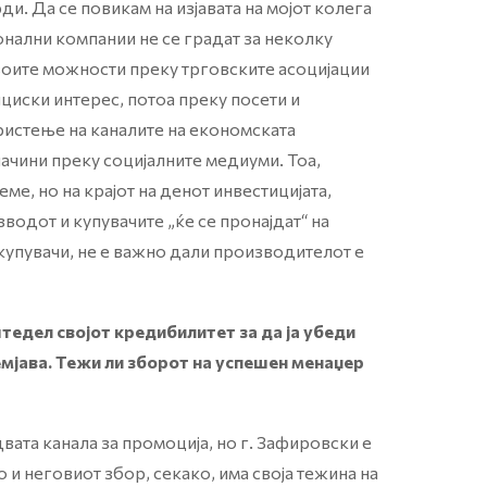
и. Да се повикам на изјавата на мојот колега
нални компании не се градат за неколку
воите можности преку трговските асоцијации
циски интерес, потоа преку посети и
ористење на каналите на економската
ачини преку социјалните медиуми. Тоа,
е, но на крајот на денот инвестицијата,
зводот и купувачите „ќе се пронајдат“ на
купувачи, не е важно дали производителот е
тедел својот кредибилитет за да ја убеди
емјава. Тежи ли зборот на успешен менаџер
вата канала за промоција, но г. Зафировски е
и неговиот збор, секако, има своја тежина на