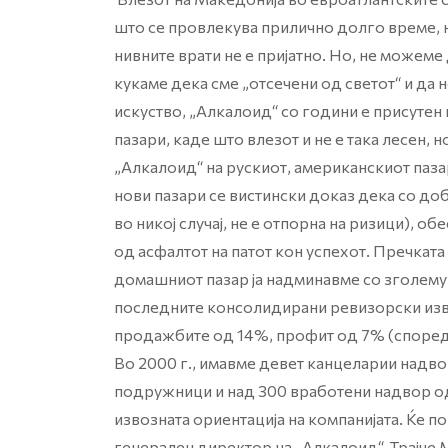
што се провлекува прилично долго време, но
нивните врати не е пријатно. Но, не можеме
кукаме дека сме „отсечени од светот“ и да
искуство, „Алкалоид“ со години е присутен н
пазари, каде што влезот и не е така лесен, 
„Алкалоид“ на рускиот, американскиот пазар
нови пазари се вистински доказ дека со добр
во никој случај, не е отпорна на ризици), 
од асфалтот на патот кон успехот. Пречкат
домашниот пазар ја надминавме со зголему
последните консолидирани ревизорски изве
продажбите од 14%, профит од 7% (спореде
Во 2000 г., имавме девет канцеларии надвор
подружници и над 300 вработени надвор од
извозната ориентација на компанијата. Ќе 
генерален директор на „Алкалоид“, Трајче 