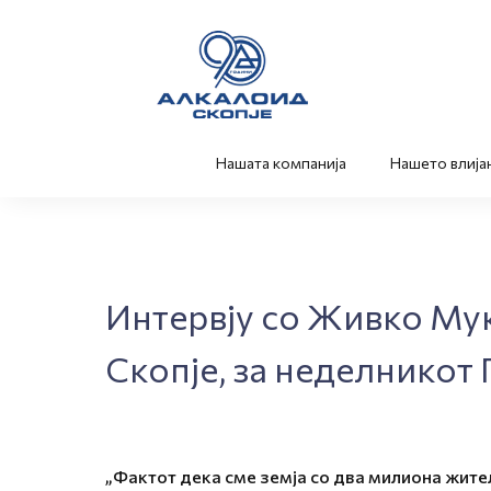
Нашата компанија
Нашето влија
Интервју со Живко Мук
Скопје, за неделникот Г
„Фактот дека сме земја со два милиона жител