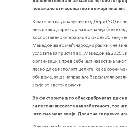
дополнителен ангажман во неговото проф
покажало оти воопштво не е маргинален.
Како член на управувачки одбори (УО) на н
неа, и како директор на компанија (веќе се
воспоставено операции во околу 30 земји во
Македонија во меѓународни рамки и нејзини
условите за пристап во „Македонија 2025“, 
организација пред себе има навистина мног
лесно да се исполнат целите, ќе се соочиме
обидеме, за да направиме барем мала раз
земја во светски рамки.
Во факторите што обесхрабруваат да се и
ги посочи високата невработеност, тоа ш
што сме мала земја. Дали тие се пречка и
Влезот на Македонија во евроатлантските 