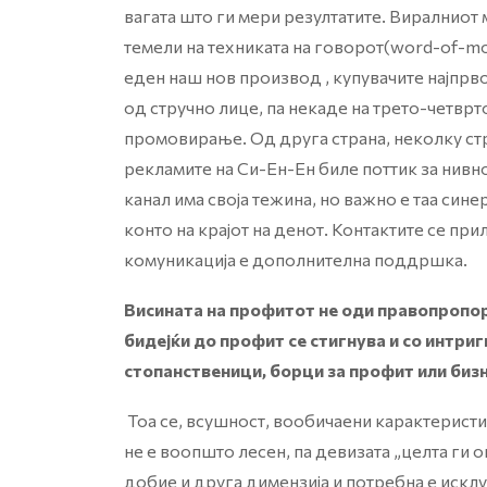
вагата што ги мери резултатите. Виралниот 
темели на техниката на говорот(word-of-m
еден наш нов производ , купувачите најпрво
од стручно лице, па некаде на трето-четврт
промовирање. Од друга страна, неколку стр
рекламите на Си-Ен-Ен биле поттик за нивн
канал има своја тежина, но важно е таа сине
конто на крајот на денот. Контактите се при
комуникација е дополнителна поддршка.
Висината на профитот не оди правопропо
бидејќи до профит се стигнува и со интри
стопанственици, борци за профит или биз
Тоа се, всушност, вообичаени карактеристи
не е воопшто лесен, па девизата „целта ги
добие и друга димензија и потребна е исклу