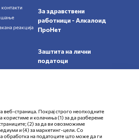
 контакти
За здравствени
рашање
работници - Алкалоид
акана реакција
ПроНет
Заштита на лични
податоци
Следете нè
та веб-страница. Покрај строго неопходните
да користиме и колачиња (1) за да разбереме
страниците; (2) за да ви овозможиме
едиуми и (4) за маркетинг-цели. Со
тна обработка на податоците што може да ги