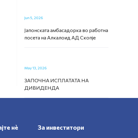
Jun 5, 2026
Јапонската амбасадорка во работна
посета на Алкалоид АД Скопје
May 13, 2026
ЗАПОЧНА ИСПЛАТАТА НА
ДИВИДЕНДА
јте нè
За инвеститори