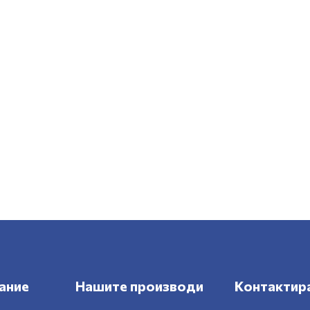
ание
Нашите производи
Контактира