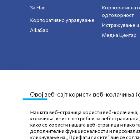
За Нас
Корпоративна 
одговорност
Корпоративно управување
Истражување и 
AlkaSap
Медиа Центар
Овој веб-сајт користи веб-колачиња (
Нашата веб-страница користи веб-колачиња, к
Мапа на сајтот
Политика за приват
колачиња, кои се потребни за веб-страницата 
како се користи нашата веб-страница и како т
Политика
дополнителни функционалности и персонализац
кликнување на „Прифати ги сите“ вие се согл