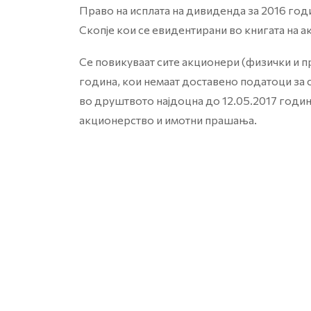
Право на исплата на дивиденда за 2016 г
Скопје кои се евидентирани во книгата на а
Се повикуваат сите акционери (физички и п
година, кои немаат доставено податоци за с
во друштвото најдоцна до 12.05.2017 годин
акционерство и имотни прашања.