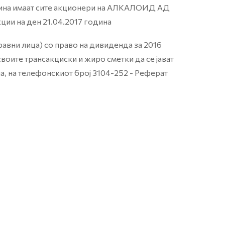
одина имаат сите акционери на АЛКАЛОИД АД
кции на ден 21.04.2017 година
равни лица) со право на дивиденда за 2016
воите трансакциски и жиро сметки да се јават
а, на телефонскиот број 3104-252 - Реферат