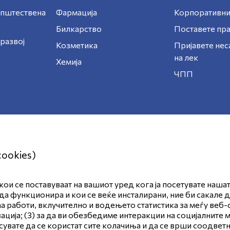
општествена
Фармација
Корпоративни
Билкарство
Поставете п
развој
Козметика
Пријавете нес
на лек
Хемија
ЧПП
cookies)
ои се поставуваат на вашиот уред кога ја посетувате наша
ност
Правила и услови за користење
да функционира и кои се веќе инсталирани, ние би сакале 
аа работи, вклучително и водењето статистика за меѓу веб-
 за колачиња
ија; (3) за да ви обезбедиме интеракции на социјалните м
асувате да се користат сите колачиња и да се врши соодве