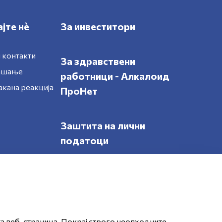
јте нè
За инвеститори
 контакти
За здравствени
рашање
работници - Алкалоид
акана реакција
ПроНет
Заштита на лични
податоци
Следете нè
та веб-страница. Покрај строго неопходните