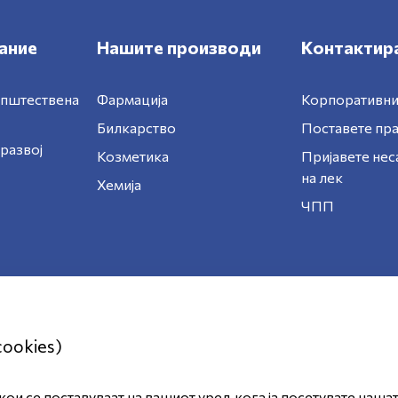
ание
Нашите производи
Контактира
општествена
Фармација
Корпоративни
Билкарство
Поставете п
развој
Козметика
Пријавете нес
на лек
Хемија
ЧПП
cookies)
ои се поставуваат на вашиот уред кога ја посетувате наша