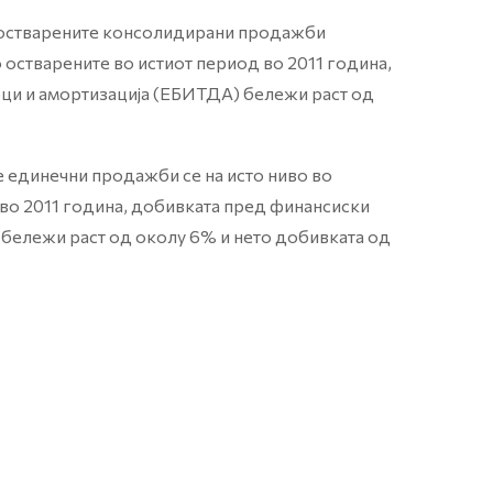
 остварените консолидирани продажби
 остварените во истиот период во 2011 година,
ци и амортизација (ЕБИТДА) бележи раст од
е единечни продажби се на исто ниво во
 во 2011 година, добивката пред финансиски
бележи раст од околу 6% и нето добивката од