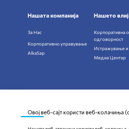
Нашата компанија
Нашето влиј
За Нас
Корпоративна 
одговорност
Корпоративно управување
Истражување и 
AlkaSap
Медиа Центар
Овој веб-сајт користи веб-колачиња (
Нашата веб-страница користи веб-колачиња, к