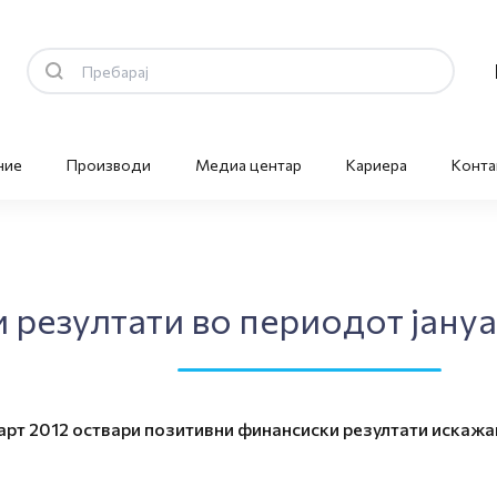
ние
Производи
Медиа центар
Кариера
Конта
резултати во периодот јануа
арт 2012 оствари позитивни финансиски резултати искаж