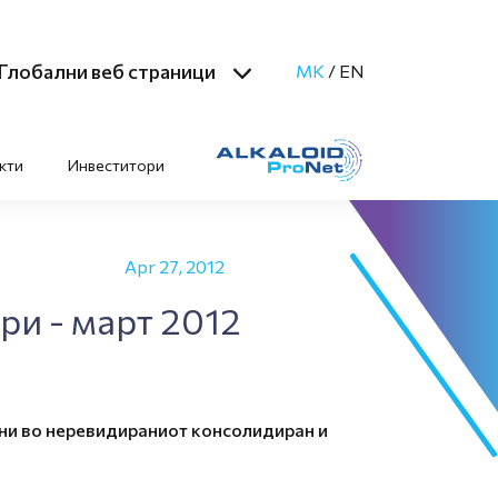
Глобални веб страници
MK
/
EN
кти
Инвеститори
Apr 27, 2012
ри - март 2012
ани во неревидираниот консолидиран и