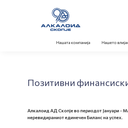
Нашата компанија
Нашето влија
Позитивни финансиски 
Aлкалоид АД Скопје во периодот Јануари - М
неревидираниот единечен Биланс на успех.