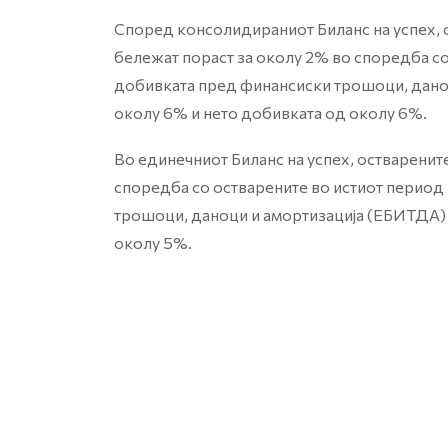
Според консолидираниот Биланс на успех,
бележат пораст за околу 2% во споредба со
добивката пред финансиски трошоци, дано
околу 6% и нето добивката од околу 6%.
Во единечниот Биланс на успех, остваренит
споредба со остварените во истиот период
трошоци, даноци и амортизација (ЕБИТДА) 
околу 5%.