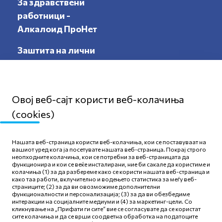
За здравствени
работници -
Алкалоид ПроНет
Заштита на лични
податоци
Овој веб-сајт користи веб-колачиња
(cookies)
Мапа на сајтот
Нашата веб-страница користи веб-колачиња, кои се поставуваат на
Политика за приватност
вашиот уред кога ја посетувате нашата веб-страница. Покрај строго
неопходните колачиња, кои се потребни за веб-страницата да
Правила и услови за
функционира и кои се веќе инсталирани, ние би сакале да користиме и
користење
колачиња (1) за да разбереме како се користи нашата веб-страница и
како таа работи, вклучително и водењето статистика за меѓу веб-
Политика за колачиња
страниците; (2) за да ви овозможиме дополнителни
функционалности и персонализација; (3) за да ви обезбедиме
интеракции на социјалните медиуми и (4) за маркетинг-цели. Со
кликнување на „Прифати ги сите“ вие се согласувате да се користат
сите колачиња и да се врши соодветна обработка на податоците