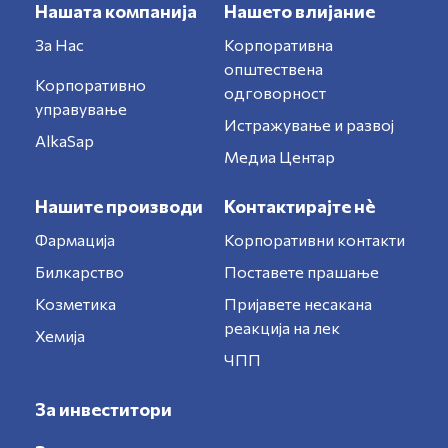
Нашата компанија
Нашето влијание
За Нас
Корпоративна
општествена
Корпоративно
одговорност
управување
Истражување и развој
AlkaSap
Медиа Центар
Нашите производи
Контактирајте нè
Фармација
Корпоративни контакти
Билкарство
Поставете прашање
Козметика
Пријавете несакана
реакција на лек
Хемија
ЧПП
За инвеститори