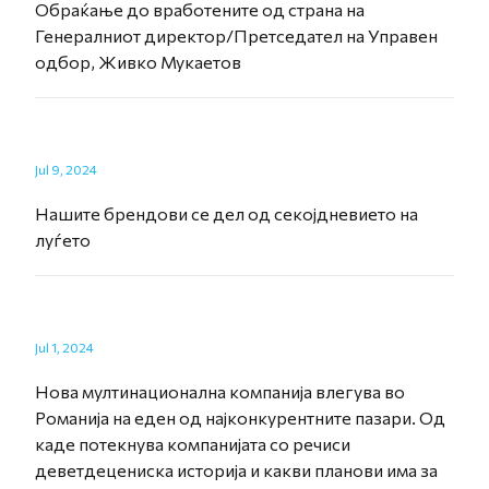
Обраќање до вработените од страна на
Генералниот директор/Претседател на Управен
одбор, Живко Мукаетов
Jul 9, 2024
Нашите брендови се дел од секојдневието на
луѓето
Jul 1, 2024
Нова мултинационална компанија влегува во
Романија на еден од најконкурентните пазари. Од
каде потекнува компанијата со речиси
деветдецениска историја и какви планови има за