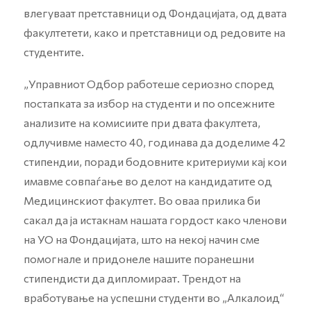
влегуваат претставници од Фондацијата, од двата
факултетети, како и претставници од редовите на
студентите.
„Управниот Одбор работеше сериозно според
постапката за избор на студенти и по опсежните
анализите на комисиите при двата факултета,
одлучивме наместо 40, годинава да доделиме 42
стипендии, поради бодовните критериуми кај кои
имавме совпаѓање во делот на кандидатите од
Медицинскиот факултет. Во оваа прилика би
сакал да ја истакнам нашата гордост како членови
на УО на Фондацијата, што на некој начин сме
помогнале и придонеле нашите поранешни
стипендисти да дипломираат. Трендот на
вработување на успешни студенти во „Алкалоид“