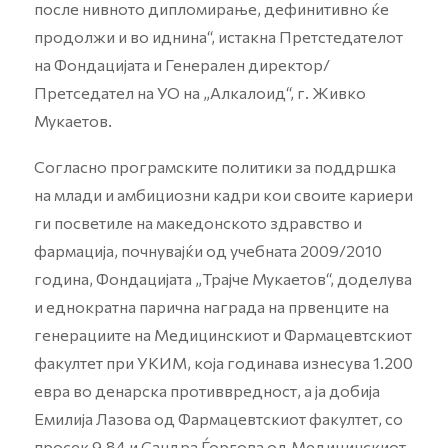
после нивното дипломирање, дефинитивно ќе
продолжи и во иднина“, истакна Претстедателот
на Фондацијата и Генерален директор/
Претседател на УО на „Алкалоид“, г. Живко
Мукаетов.
Согласно програмските политики за поддршка
на млади и амбициозни кадри кои своите кариери
ги посветиле на македонското здравство и
фармација, почнувајќи од учебната 2009/2010
година, Фондацијата „Трајче Мукаетов“, доделува
и еднократна парична награда на првенците на
генерациите на Медицинскиот и Фармацевтскиот
факултет при УКИМ, која годинава изнесува 1.200
евра во денарска противвредност, а ја добија
Емилија Лазова од Фармацевтскиот факултет, со
просек 9,84 и Сандра Ѓоргова од Медицинскиот