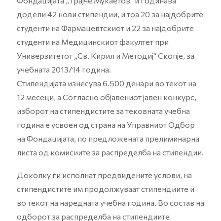
Фондацијата „Трајче Мукаетов“ и годинава
додели 42 нови стипендии, и тоа 20 за најдобрите
студенти на Фармацевтскиот и 22 за најдобрите
студенти на Медицинскиот факултет при
Универзитетот „Св. Кирил и Методиј“ Скопје, за
учебната 2013/14 година.
Стипендијата изнесува 6.500 денари во текот на
12 месеци, а Согласно објавениот јавен конкурс,
изборот на стипендистите за тековната учебна
година е усвоен од страна на Управниот Одбор
на Фондацијата, по предложената прелиминарна
листа од комисиите за распределба на стипендии.
Доколку ги исполнат предвидените услови, на
стипендистите им продолжуваат стипендиите и
во текот на наредната учебна година. Во состав на
одборот за распределба на стипендиите