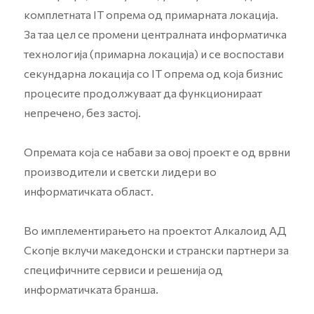
комплетната IT опрема од примарната локација.
За таа цел се промени централната информатичка
технологија (примарна локација) и се воспостави
секундарна локација со IT опрема од која бизнис
процесите продолжуваат да функционираат
непречено, без застој.
Опремата која се набави за овој проект е од врвни
производители и светски лидери во
информатичката област.
Во имплементирањето на проектот Алкалоид АД
Скопје вклучи македонски и странски партнери за
специфичните сервиси и решенија од
информатичката бранша.