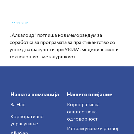
Feb 21, 2019
„Алкалоид“ потпиша нов меморандум за
соработка за програмата за практикантство со
уште два факултети при УКИМ: медицинскиот и
технолошко - металуршкиот
Нашата компанија
Нашето влијание
За Нас
Корпоративна
општествена
Корпоративно
одговорност
управување
Истражување и развој
AlkaSap