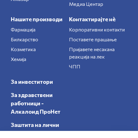
Медиа Центар
Нашите производи
Контактирајте нè
Фармација
Корпоративни контакти
Билкарство
Поставете прашање
Козметика
Пријавете несакана
реакција на лек
Хемија
ЧПП
За инвеститори
За здравствени
работници -
Алкалоид ПроНет
Заштита на лични
податоци