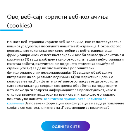
Овој веб-сајт користи веб-колачиња
(cookies)
Мапа на сајтот
Нашата веб-страница користи веб-колачиња, кои се поставуваат на
Политика за приватност
вашиот уред кога ја посетувате нашата веб-страница. Покрај строго
неопходните колачиња, кои се потребни за веб-страницата да
Правила и услови за
функционира и кои се веќе инсталирани, ние би сакале да користиме и
користење
колачиња (1) за да разбереме како се користи нашата веб-страница и
како таа работи, вклучително и водењето статистика за меѓу веб-
Политика за колачиња
страниците; (2) за да ви овозможиме дополнителни
функционалности и персонализација; (3) за да ви обезбедиме
интеракции на социјалните медиуми и (4) за маркетинг-цели. Со
кликнување на „Прифати ги сите“ вие се согласувате да се користат
сите колачиња и да се врши соодветна обработка на податоците
што може да ги содржат информациите за прелистувачот, како и
откривање лични податоци на трети страни, како што е опишано
Следете нè
понатаму во нашата
Политика за приватност /
Политика за
колачиња
За повеќе информации, конфигурација и за да ја повлечете
својата согласност, кликнете на „Преференции за колачиња“.
ОДБИЈ ГИ СИТЕ