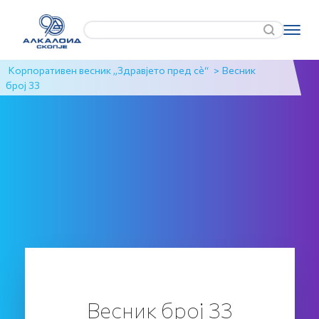
Корпоративен весник „Здравјето пред сè“
>
Весник
број 33
Весник број 33