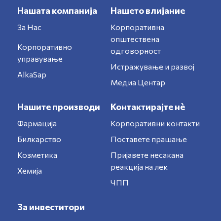
Нашата компанија
Нашето влијание
За Нас
Корпоративна
општествена
Корпоративно
одговорност
управување
Истражување и развој
AlkaSap
Медиа Центар
Нашите производи
Контактирајте нè
Фармација
Корпоративни контакти
Билкарство
Поставете прашање
Козметика
Пријавете несакана
реакција на лек
Хемија
ЧПП
За инвеститори