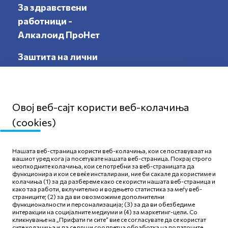
За здравствени
работници -
Алкалоид ПроНет
Заштита на лични
податоци
Овој веб-сајт користи веб-колачиња
(cookies)
Мапа на сајтот
Нашата веб-страница користи веб-колачиња, кои се поставуваат на
Политика за приватност
вашиот уред кога ја посетувате нашата веб-страница. Покрај строго
неопходните колачиња, кои се потребни за веб-страницата да
Правила и услови за
функционира и кои се веќе инсталирани, ние би сакале да користиме и
користење
колачиња (1) за да разбереме како се користи нашата веб-страница и
како таа работи, вклучително и водењето статистика за меѓу веб-
Политика за колачиња
страниците; (2) за да ви овозможиме дополнителни
функционалности и персонализација; (3) за да ви обезбедиме
интеракции на социјалните медиуми и (4) за маркетинг-цели. Со
кликнување на „Прифати ги сите“ вие се согласувате да се користат
сите колачиња и да се врши соодветна обработка на податоците