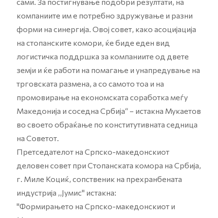
сами. За постигнување подобри резултати, на
компаниите им е потребно здружување и разни
форми на синергија. Овој совет, како асоцијација
на стопанските комори, ќе биде еден вид
логистичка поддршка за компаниите од двете
земји и ќе работи на помагање и унапредување на
трговската размена, а со самото тоа и на
промовирање на економската соработка меѓу
Македонија и соседна Србија“ – истакна Мукаетов
во своето обраќање по конститутивната седница
на Советот.
Претседателот на Српско-македонскиот
деловен совет при Стопанската комора на Србија,
г. Миле Коциќ, сопственик на прехранбената
индустрија ,,Јумис" истакна:
"Формирањето на Српско-македонскиот и