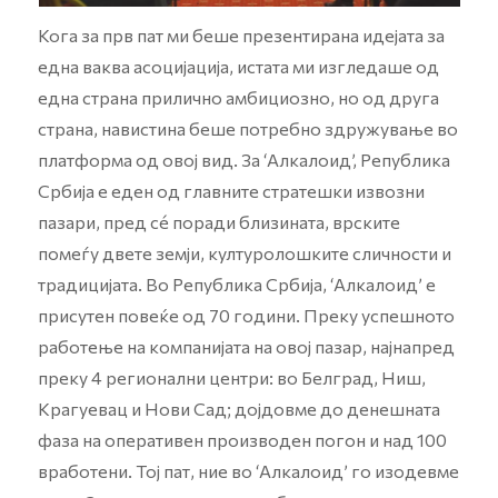
Кога за прв пат ми беше презентирана идејата за
една ваква асоцијација, истата ми изгледаше од
една страна прилично амбициозно, но од друга
страна, навистина беше потребно здружување во
платформа од овој вид. За ‘Алкалоид’, Република
Србија е еден од главните стратешки извозни
пазари, пред сé поради близината, врските
помеѓу двете земји, културолошките сличности и
традицијата. Во Република Србија, ‘Алкалоид’ е
присутен повеќе од 70 години. Преку успешното
работење на компанијата на овој пазар, најнапред
преку 4 регионални центри: во Белград, Ниш,
Крагуевац и Нови Сад; дојдовме до денешната
фаза на оперативен производен погон и над 100
вработени. Тој пат, ние во ‘Алкалоид’ го изодевме