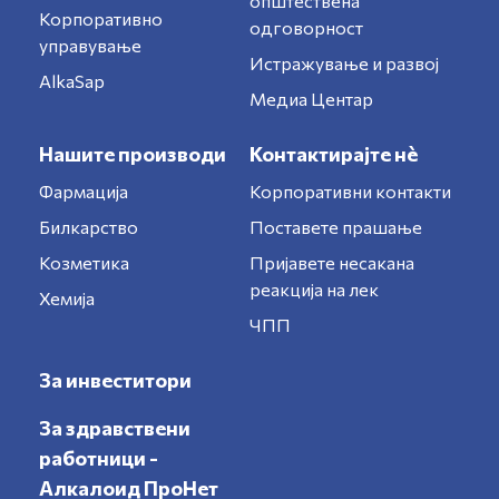
општествена
Корпоративно
одговорност
управување
Истражување и развој
AlkaSap
Медиа Центар
Нашите производи
Контактирајте нè
Фармација
Корпоративни контакти
Билкарство
Поставете прашање
Козметика
Пријавете несакана
реакција на лек
Хемија
ЧПП
За инвеститори
За здравствени
работници -
Алкалоид ПроНет