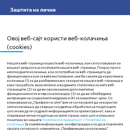
Заштита на лични
податоци
Овој веб-сајт користи веб-колачиња
(cookies)
Мапа на сајтот
Нашата веб-страница користи веб-колачиња, кои се поставуваат на
Политика за приватност
вашиот уред кога ја посетувате нашата веб-страница. Покрај строго
неопходните колачиња, кои се потребни за веб-страницата да
Правила и услови за
функционира и кои се веќе инсталирани, ние би сакале да користиме и
користење
колачиња (1) за да разбереме како се користи нашата веб-страница и
како таа работи, вклучително и водењето статистика за меѓу веб-
Политика за колачиња
страниците; (2) за да ви овозможиме дополнителни
функционалности и персонализација; (3) за да ви обезбедиме
интеракции на социјалните медиуми и (4) за маркетинг-цели. Со
кликнување на „Прифати ги сите“ вие се согласувате да се користат
сите колачиња и да се врши соодветна обработка на податоците
што може да ги содржат информациите за прелистувачот, како и
откривање лични податоци на трети страни, како што е опишано
Следете нè
понатаму во нашата
Политика за приватност /
Политика за
колачиња
За повеќе информации, конфигурација и за да ја повлечете
својата согласност, кликнете на „Преференции за колачиња“.