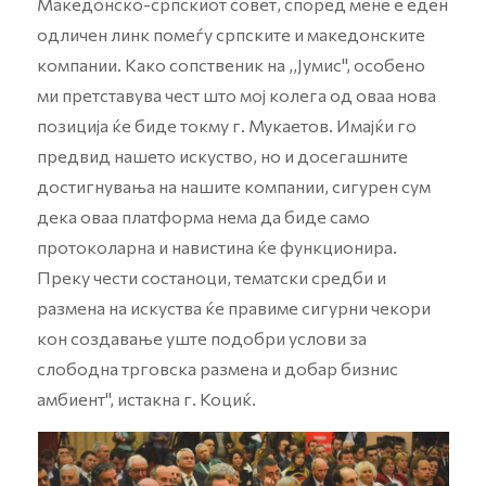
Македонско-српскиот совет, според мене е еден
одличен линк помеѓу српските и македонските
компании. Како сопственик на ,,Јумис", особено
ми претставува чест што мој колега од оваа нова
позиција ќе биде токму г. Мукаетов. Имајќи го
предвид нашето искуство, но и досегашните
достигнувања на нашите компании, сигурен сум
дека оваа платформа нема да биде само
протоколарна и навистина ќе функционира.
Преку чести состаноци, тематски средби и
размена на искуства ќе правиме сигурни чекори
кон создавање уште подобри услови за
слободна трговска размена и добар бизнис
амбиент", истакна г. Коциќ.